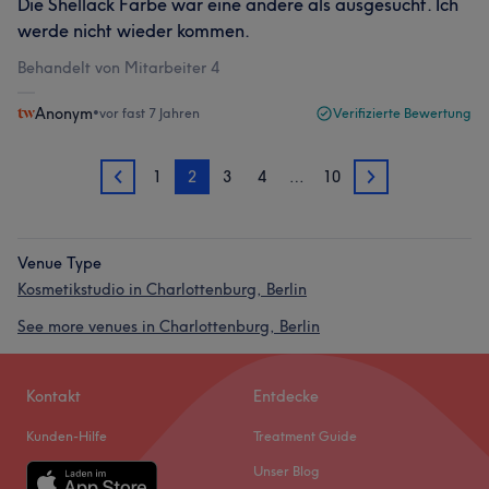
Die Shellack Farbe war eine andere als ausgesucht. Ich
werde nicht wieder kommen.
Behandelt von Mitarbeiter 4
Anonym
•
vor fast 7 Jahren
Verifizierte Bewertung
1
2
3
4
…
10
1
3
Venue Type
Kosmetikstudio in Charlottenburg, Berlin
See more venues in Charlottenburg, Berlin
Kontakt
Entdecke
Kunden-Hilfe
Treatment Guide
Unser Blog