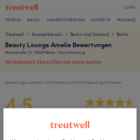
LOGIN
FRISEUR
NÄGEL
HAARENTFERNUNG
KOSMETIK
MASSAGE
Treatwell
Kosmetikstudio
Berlin und Umland
Berlin
>
>
>
Beauty Lounge Amelie Bewertungen
Waitzstraße 13, 10629 Berlin, Charlottenburg
Verfügbarkeit überprüfen und online buchen
Bewertungen werden von Kunden nach ihrem Besuch geschrieben.
4,5
53 Bewertungen
Ambiente