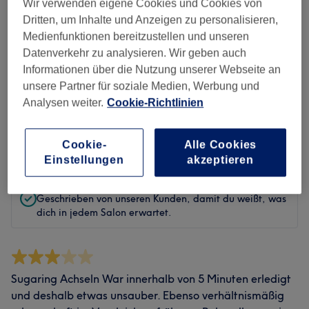
Sauberkeit
Wir verwenden eigene Cookies und Cookies von
Dritten, um Inhalte und Anzeigen zu personalisieren,
Service
Medienfunktionen bereitzustellen und unseren
Datenverkehr zu analysieren. Wir geben auch
Informationen über die Nutzung unserer Webseite an
unsere Partner für soziale Medien, Werbung und
Bewertungen filtern
Analysen weiter.
Cookie-Richtlinien
Bewertung
Nach Sternen filtern
Cookie-
Alle Cookies
Einstellungen
akzeptieren
Verifizierte Bewertungen
Geschrieben von unseren Kunden, damit du weißt, was
dich in jedem Salon erwartet.
Sugaring Achseln War innerhalb von 5 Minuten erledigt
und deshalb etwas unsauber. Ebenso verhältnismäßig