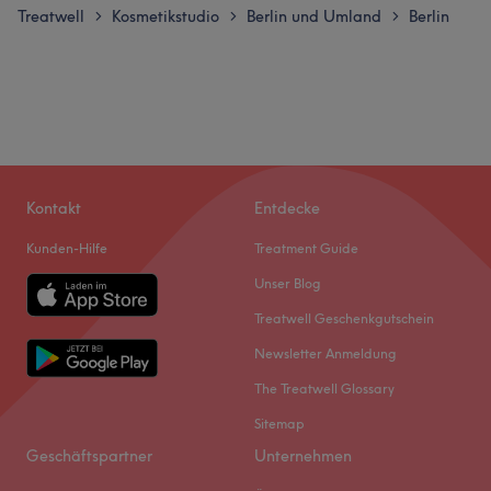
Treatwell
Kosmetikstudio
Berlin und Umland
Berlin
>
>
>
Kontakt
Entdecke
Kunden-Hilfe
Treatment Guide
Unser Blog
Treatwell Geschenkgutschein
Newsletter Anmeldung
The Treatwell Glossary
Sitemap
Geschäftspartner
Unternehmen