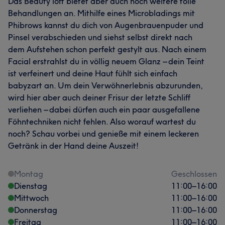
Das Beauty loft bietet aber auch noch weitere tolle
Behandlungen an. Mithilfe eines Microbladings mit
Phibrows kannst du dich von Augenbrauenpuder und
Pinsel verabschieden und siehst selbst direkt nach
dem Aufstehen schon perfekt gestylt aus. Nach einem
Facial erstrahlst du in völlig neuem Glanz – dein Teint
ist verfeinert und deine Haut fühlt sich einfach
babyzart an. Um dein Verwöhnerlebnis abzurunden,
wird hier aber auch deiner Frisur der letzte Schliff
verliehen – dabei dürfen auch ein paar ausgefallene
Föhntechniken nicht fehlen. Also worauf wartest du
noch? Schau vorbei und genieße mit einem leckeren
Getränk in der Hand deine Auszeit!
Montag
Geschlossen
Dienstag
11:00
–
16:00
Mittwoch
11:00
–
16:00
Donnerstag
11:00
–
16:00
Freitag
11:00
–
16:00