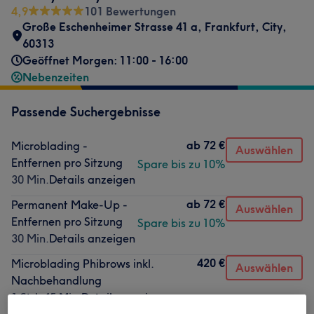
4,9
101 Bewertungen
Große Eschenheimer Strasse 41 a
,
Frankfurt, City
,
60313
Geöffnet Morgen: 11:00 - 16:00
Nebenzeiten
Passende Suchergebnisse
ab
72 €
Microblading -
Auswählen
Entfernen pro Sitzung
Spare bis zu 10%
30 Min.
Details anzeigen
ab
72 €
Permanent Make-Up -
Auswählen
Entfernen pro Sitzung
Spare bis zu 10%
30 Min.
Details anzeigen
420 €
Microblading Phibrows inkl.
Auswählen
Nachbehandlung
1 Std. 45 Min.
Details anzeigen