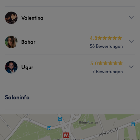
Valentina
Services
4.8
Bahar
56 Bewertungen
Gesicht
Haarentfernung
Services
5.0
Kosmetische Zahnmedizin
Ugur
7 Bewertungen
Gesicht
Haarentfernung
Services
Kosmetische Zahnmedizin
Saloninfo
Gesicht
Haarentfernung
Kosmetische Zahnmedizin