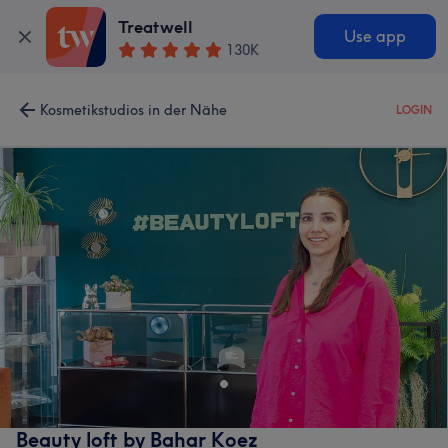
Treatwell
Use app
130K
Kosmetikstudios in der Nähe
LOGIN
Beauty loft by Bahar Koez