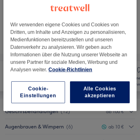
490 €
Microblading inkl. Shading
Auswählen
Phibrows inkl. Nachbehandlung
2 Std.
Details anzeigen
Wir verwenden eigene Cookies und Cookies von
Dritten, um Inhalte und Anzeigen zu personalisieren,
Nicht gefunden wonach du gesucht hast?
Medienfunktionen bereitzustellen und unseren
Alle Services
Datenverkehr zu analysieren. Wir geben auch
Informationen über die Nutzung unserer Webseite an
unsere Partner für soziale Medien, Werbung und
Analysen weiter.
Cookie-Richtlinien
Kosme
Haarentfernung
Gesicht
Zahnm
Cookie-
Alle Cookies
Einstellungen
akzeptieren
Gesichtsbehandlungen
(
12
)
ab 100 €
Augenbrauen & Wimpern
(
6
)
ab 10 €