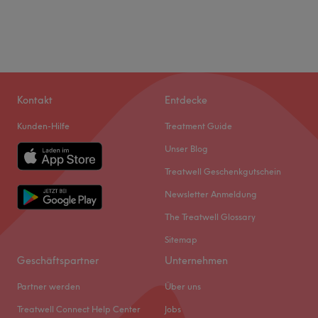
Kontakt
Entdecke
Kunden-Hilfe
Treatment Guide
Unser Blog
Treatwell Geschenkgutschein
Newsletter Anmeldung
The Treatwell Glossary
Sitemap
Geschäftspartner
Unternehmen
Partner werden
Über uns
Treatwell Connect Help Center
Jobs