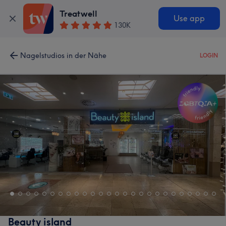
Treatwell
Use app
130K
Nagelstudios in der Nähe
LOGIN
Beauty island