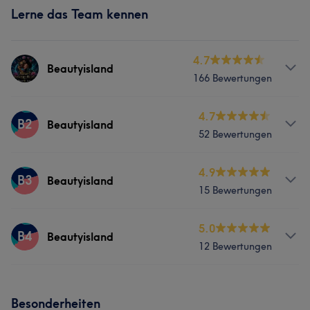
Lerne das Team kennen
4.7
Beautyisland
166 Bewertungen
Services
4.7
B2
Beautyisland
52 Bewertungen
Nägel
Körper
Gesicht
Massage
Services
4.9
Haarentfernung
Kosmetische Zahnmedizin
B3
Beautyisland
15 Bewertungen
Nägel
Körper
Gesicht
Massage
Portfolio
Services
5.0
Haarentfernung
Kosmetische Zahnmedizin
B4
Beautyisland
12 Bewertungen
Nägel
Körper
Gesicht
Massage
Portfolio
Services
Haarentfernung
Kosmetische Zahnmedizin
Besonderheiten