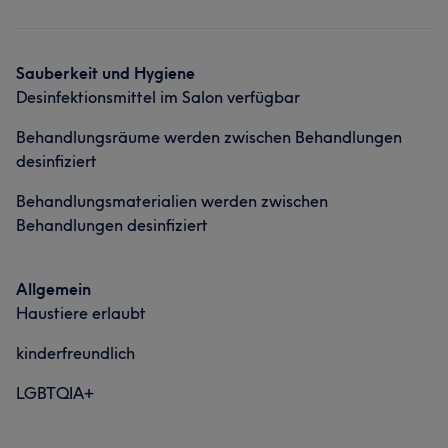
Nägel
Körper
Gesicht
Massage
Portfolio
Haarentfernung
Kosmetische Zahnmedizin
Sauberkeit und Hygiene
Desinfektionsmittel im Salon verfügbar
Behandlungsräume werden zwischen Behandlungen
desinfiziert
Behandlungsmaterialien werden zwischen
Behandlungen desinfiziert
Was unsere Kunden über Beautyisland sagen
Allgemein
Haustiere erlaubt
Kompetent
6
Professionell
5
Talentiert
5
kinderfreundlich
LGBTQIA+