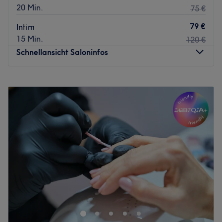
20 Min.
75 €
79 €
Intim
15 Min.
120 €
Schnellansicht Saloninfos
Montag
14:00
–
19:00
Dienstag
11:00
–
19:00
Mittwoch
11:00
–
17:00
Donnerstag
08:00
–
14:00
Freitag
08:00
–
17:00
Samstag
10:00
–
16:00
Sonntag
Geschlossen
Medizinische Kosmetik in Berlin Prenzlauer Berg mit Fokus
auf Akne, Rosacea, Aquafacial, Microneedling und
dauerhafte Haarentfernung.