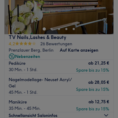
Für rundum gepflegte Haut, perfekte Nägel und einen
strahlenden Augenaufschlag haben wir in Berlin-
Prenzlauer Berg einen echten Geheimtipp für dich: Beauty
Island.
Nächste öffentliche Verkehrsmittel:
TV Nails,Lashes & Beauty
4,2
26 Bewertungen
Die Haltestelle Schönhauser Allee befindet sich in
Prenzlauer Berg, Berlin
Auf Karte anzeigen
unmittelbarer Nähe zum Salon.
Nebenzeiten
Das Team:
ab
21,25 €
Pediküre
Die zertifizierten Schönheitsexperten nehmen sich viel
30 Min. - 1 Std.
Spare bis zu 15%
Zeit, um dir den besten Service bieten zu können. Im
Nagelmodellage- Neuset Acryl/
Salon wird Deutsch, Vietnamesisch, Englisch und
ab
28,05 €
Gel
Chinesisch gesprochen.
Spare bis zu 15%
45 Min. - 1 Std.
Was uns an dem Salon gefällt:
ab
12,75 €
Maniküre
Atmosphäre: Neu, modern, hell.
35 Min. - 45 Min.
Spare bis zu 15%
Expertise: Gesichtsbehandlungen,
Schnellansicht Saloninfos
Wimpernverlängerungen, Mani- und Pediküren.