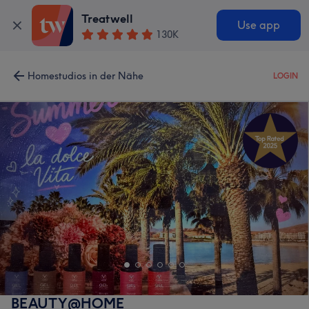
Treatwell
Use app
130K
Homestudios in der Nähe
LOGIN
BEAUTY@HOME