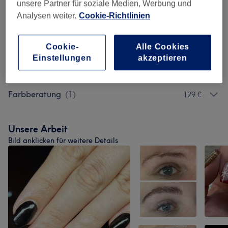
unsere Partner für soziale Medien, Werbung und
Analysen weiter.
Cookie-Richtlinien
Damen - Waxing
(
3
)
ab 15 €
Körperbehandlungen
(
1
)
130 €
Cookie-
Alle Cookies
Einstellungen
akzeptieren
Massagen
(
3
)
ab 25 €
Farbberatung
(
1
)
129 €
Unsere Arbeit
Bild anklicken für weitere Details