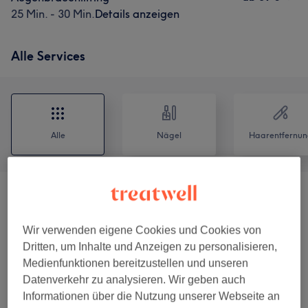
25 Min. - 30 Min.
Details anzeigen
Alle Services
Alle
Nägel
Haarentfernun
Augenbrauen & Wimpernbehandlungen
(
11
)
ab 1 €
Wir verwenden eigene Cookies und Cookies von
Gesichtsbehandlungen
(
12
)
ab 20 €
Dritten, um Inhalte und Anzeigen zu personalisieren,
Medienfunktionen bereitzustellen und unseren
Maniküre & Pediküre (Shellack)
(
10
)
ab 5 €
Datenverkehr zu analysieren. Wir geben auch
Informationen über die Nutzung unserer Webseite an
Gelnägel
(
4
)
ab 10 €