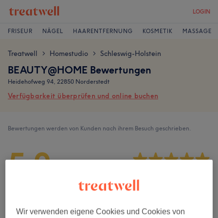
LOGIN
FRISEUR
NÄGEL
HAARENTFERNUNG
KOSMETIK
MASSAGE
Treatwell
Homestudio
Schleswig-Holstein
>
>
BEAUTY@HOME Bewertungen
Heidehofweg 94, 22850 Norderstedt
Verfügbarkeit überprüfen und online buchen
Bewertungen werden von Kunden nach ihrem Besuch geschrieben.
5,0
651 Bewertungen
Ambiente
Wir verwenden eigene Cookies und Cookies von