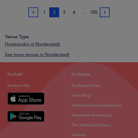
1
2
3
4
…
105
1
3
Venue Type
Homestudio in Norderstedt
See more venues in Norderstedt
Kontakt
Entdecke
Kunden-Hilfe
Treatment Guide
Unser Blog
Treatwell Geschenkgutschein
Newsletter Anmeldung
The Treatwell Glossary
Sitemap