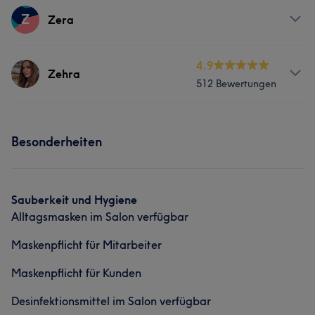
Z
Zera
Services
4.9
Zehra
512 Bewertungen
Gesicht
Haarentfernung
Services
Besonderheiten
Körper
Gesicht
Haarentfernung
Ästhetische Medizin
Sauberkeit und Hygiene
Alltagsmasken im Salon verfügbar
Was unsere Kunden über Zehra sagen
Maskenpflicht für Mitarbeiter
Professionell
30
Herzlich
20
Kompetent
20
Maskenpflicht für Kunden
Aufmerksam
15
Desinfektionsmittel im Salon verfügbar