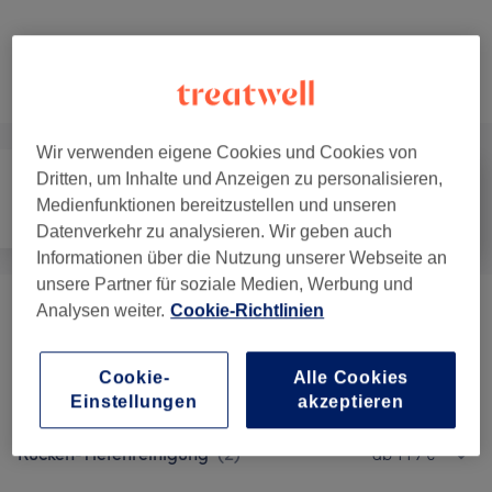
Nicht gefunden wonach du gesucht hast?
Alle Services
Wir verwenden eigene Cookies und Cookies von
Dritten, um Inhalte und Anzeigen zu personalisieren,
Medienfunktionen bereitzustellen und unseren
Gesicht
Körper
Ästhetische Medizin
Datenverkehr zu analysieren. Wir geben auch
Informationen über die Nutzung unserer Webseite an
unsere Partner für soziale Medien, Werbung und
Analysen weiter.
Cookie-Richtlinien
Gesichtsbehandlungen
(
1
)
ab 5 €
Bodyforming Überschüssige Cellulite & Fett
Cookie-
Alle Cookies
ab 65 €
Behandlung
(
1
)
Einstellungen
akzeptieren
Rücken-Tiefenreinigung
(
2
)
ab 119 €