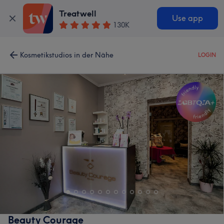
Treatwell
Use app
130K
Kosmetikstudios in der Nähe
LOGIN
Beauty Courage