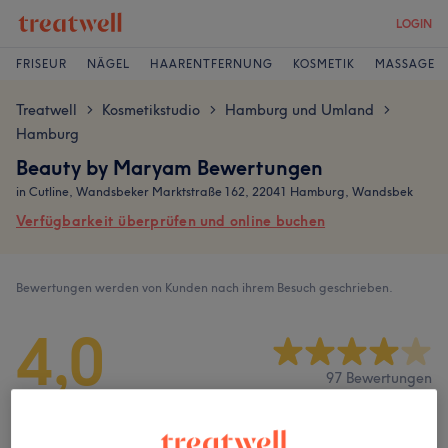
LOGIN
FRISEUR
NÄGEL
HAARENTFERNUNG
KOSMETIK
MASSAGE
Treatwell
Kosmetikstudio
Hamburg und Umland
>
>
>
Hamburg
Beauty by Maryam Bewertungen
in Cutline, Wandsbeker Marktstraße 162, 22041 Hamburg, Wandsbek
Verfügbarkeit überprüfen und online buchen
Bewertungen werden von Kunden nach ihrem Besuch geschrieben.
4,0
97 Bewertungen
Ambiente