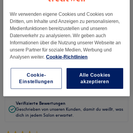
Sauberkeit
Wir verwenden eigene Cookies und Cookies von
Dritten, um Inhalte und Anzeigen zu personalisieren,
Service
Medienfunktionen bereitzustellen und unseren
Datenverkehr zu analysieren. Wir geben auch
Informationen über die Nutzung unserer Webseite an
Bewertungen filtern
unsere Partner für soziale Medien, Werbung und
Analysen weiter.
Cookie-Richtlinien
Behandlung
Alle Bewertungen
Cookie-
Alle Cookies
Einstellungen
akzeptieren
Bewertung
Nach Sternen filtern
Verifizierte Bewertungen
Geschrieben von unseren Kunden, damit du weißt, was
dich in jedem Salon erwartet.