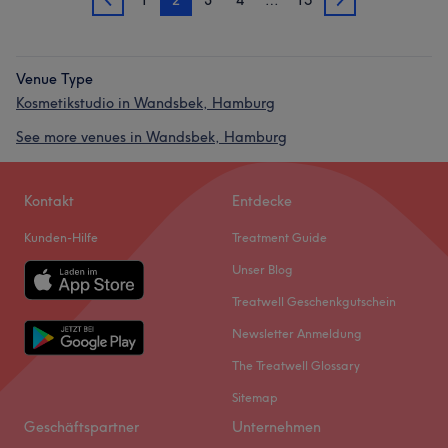
1
2
3
4
…
15
1
3
Venue Type
Kosmetikstudio in Wandsbek, Hamburg
See more venues in Wandsbek, Hamburg
Kontakt
Entdecke
Kunden-Hilfe
Treatment Guide
Unser Blog
Treatwell Geschenkgutschein
Newsletter Anmeldung
The Treatwell Glossary
Sitemap
Geschäftspartner
Unternehmen