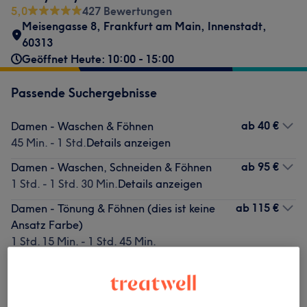
5,0
427 Bewertungen
Meisengasse 8
,
Frankfurt am Main, Innenstadt
,
60313
Geöffnet Heute: 10:00 - 15:00
Passende Suchergebnisse
ab
40 €
Damen - Waschen & Föhnen
45 Min. - 1 Std.
Details anzeigen
ab
95 €
Damen - Waschen, Schneiden & Föhnen
1 Std. - 1 Std. 30 Min.
Details anzeigen
ab
115 €
Damen - Tönung & Föhnen (dies ist keine
Ansatz Farbe)
1 Std. 15 Min. - 1 Std. 45 Min.
Details anzeigen
Nicht gefunden wonach du gesucht hast?