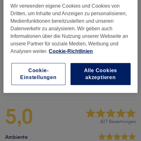
Alle Services
Wir verwenden eigene Cookies und Cookies von
Dritten, um Inhalte und Anzeigen zu personalisieren,
Medienfunktionen bereitzustellen und unseren
Damen - Haarschnitt & Styling
(
2
)
ab 40 €
Datenverkehr zu analysieren. Wir geben auch
Informationen über die Nutzung unserer Webseite an
Damen - Colorationen, Schnitte &
ab 145 €
unsere Partner für soziale Medien, Werbung und
Föhnen
(
4
)
Analysen weiter.
Cookie-Richtlinien
Damen - Colorationen & Föhnen
(
5
)
ab 115 €
Cookie-
Alle Cookies
Einstellungen
akzeptieren
Salonbewertungen
5,0
427 Bewertungen
Ambiente