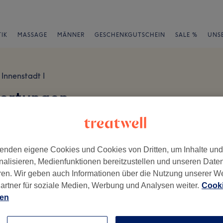
IK
MASSAGE
MÄNNER
GESCHENKGUTSCHEIN
SALE %
UNS
Innenstadt I
wertungen
t
en
enden eigene Cookies und Cookies von Dritten, um Inhalte un
nalisieren, Medienfunktionen bereitzustellen und unseren Date
ren. Wir geben auch Informationen über die Nutzung unserer W
artner für soziale Medien, Werbung und Analysen weiter.
Cooki
ch geschrieben.
ien
Ambiente
Se