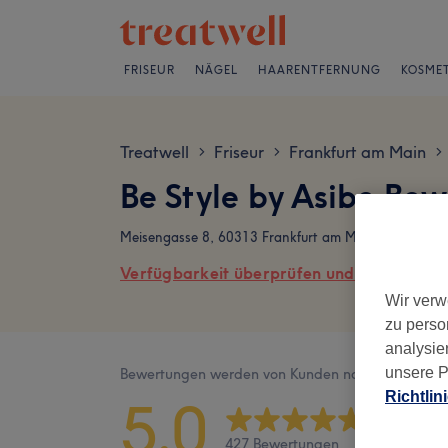
FRISEUR
NÄGEL
HAARENTFERNUNG
KOSMET
Treatwell
Friseur
Frankfurt am Main
>
>
>
Be Style by Asibe Be
Meisengasse 8, 60313 Frankfurt am Main, Innenstad
Verfügbarkeit überprüfen und online buch
Wir verw
zu perso
analysie
unsere P
Bewertungen werden von Kunden nach ihrem Besu
Richtlin
5,0
427 Bewertungen