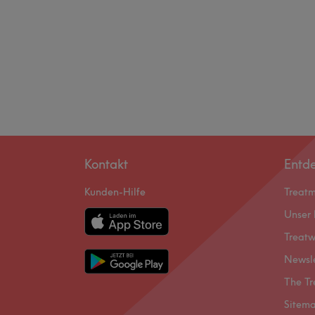
Kontakt
Entd
Kunden-Hilfe
Treat
Unser 
Treatw
Newsl
The Tr
Sitem