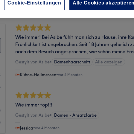
Sauberkeit
Cookie-Einstellungen
Alle Cookies akzeptiere
Wie immer! Bei Asibe fühlt man sich zu Hause, ihre Ko
Fröhlichkeit ist ungebrochen. Seit 18 Jahren gehe ich
nach dem Besuch angesprochen, wie schön meine Frisu
Gestylt von Asibe
•
Damenhaarschnitt
Alle anzeigen
8
Kühne-Hellmessen
•
vor 4 Monaten
5
1
Wie immer top!!!
0
Gestylt von Asibe
•
Damen - Ansatzfarbe
0
Jessica
•
vor 4 Monaten