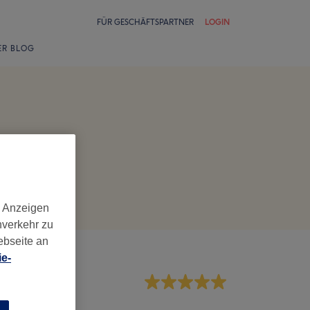
FÜR GESCHÄFTSPARTNER
LOGIN
ER BLOG
d Anzeigen
nverkehr zu
ebseite an
e-
rvice