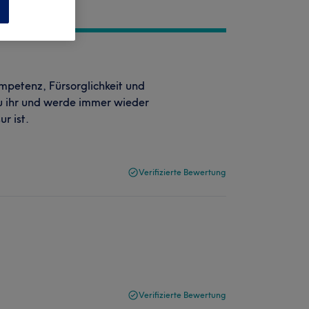
n
mpetenz, Fürsorglichkeit und
 zu ihr und werde immer wieder
r ist.
Verifizierte Bewertung
Verifizierte Bewertung