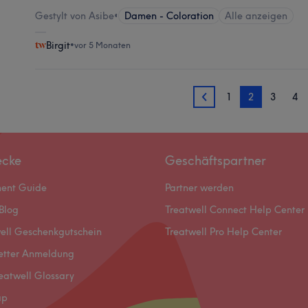
Gestylt von Asibe
•
Damen - Coloration
Alle anzeigen
Birgit
•
vor 5 Monaten
1
2
3
4
1
ecke
Geschäftspartner
ment Guide
Partner werden
Blog
Treatwell Connect Help Center
ell Geschenkgutschein
Treatwell Pro Help Center
etter Anmeldung
eatwell Glossary
ap