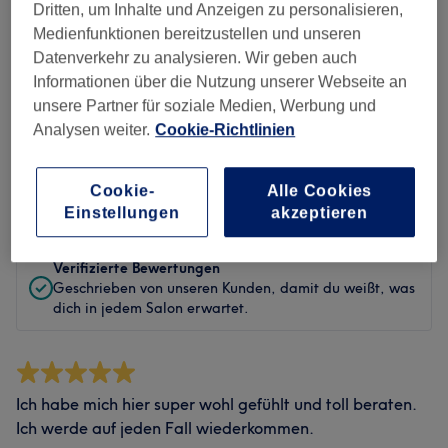
Sauberkeit
Dritten, um Inhalte und Anzeigen zu personalisieren,
Medienfunktionen bereitzustellen und unseren
Service
Datenverkehr zu analysieren. Wir geben auch
Informationen über die Nutzung unserer Webseite an
unsere Partner für soziale Medien, Werbung und
Analysen weiter.
Cookie-Richtlinien
Bewertungen filtern
Cookie-
Alle Cookies
Bewertung
Nach Sternen filtern
Einstellungen
akzeptieren
Verifizierte Bewertungen
Geschrieben von unseren Kunden, damit du weißt, was
dich in jedem Salon erwartet.
Ich habe mich hier super wohl gefühlt und toll beraten.
Ich werde auf jeden Fall wiederkommen.