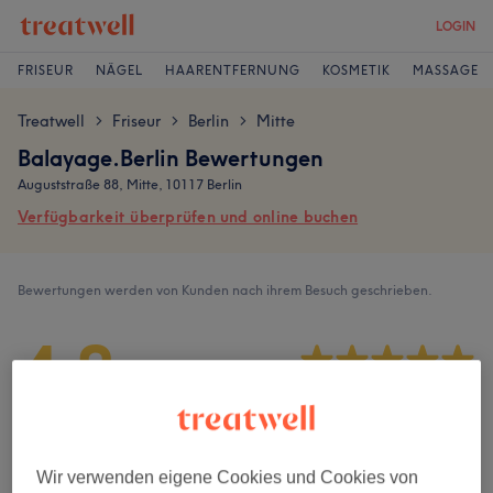
LOGIN
FRISEUR
NÄGEL
HAARENTFERNUNG
KOSMETIK
MASSAGE
Treatwell
Friseur
Berlin
Mitte
>
>
>
Balayage.Berlin Bewertungen
Auguststraße 88, Mitte, 10117 Berlin
Verfügbarkeit überprüfen und online buchen
Bewertungen werden von Kunden nach ihrem Besuch geschrieben.
4,8
144 Bewertungen
Ambiente
Wir verwenden eigene Cookies und Cookies von