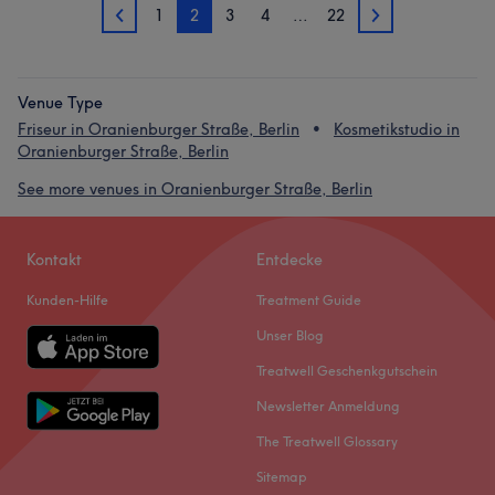
1
2
3
4
…
22
1
3
Venue Type
Friseur in Oranienburger Straße, Berlin
Kosmetikstudio in
Oranienburger Straße, Berlin
See more venues in Oranienburger Straße, Berlin
Kontakt
Entdecke
Kunden-Hilfe
Treatment Guide
Unser Blog
Treatwell Geschenkgutschein
Newsletter Anmeldung
The Treatwell Glossary
Sitemap