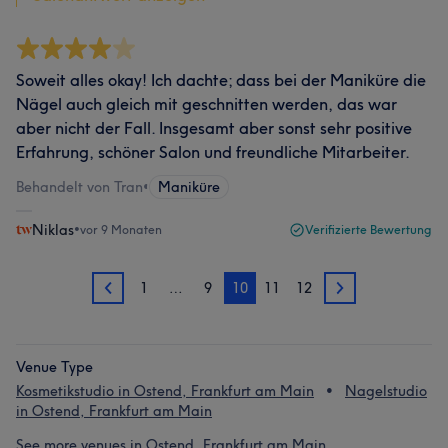
Soweit alles okay! Ich dachte; dass bei der Maniküre die
Nägel auch gleich mit geschnitten werden, das war
aber nicht der Fall. Insgesamt aber sonst sehr positive
Erfahrung, schöner Salon und freundliche Mitarbeiter.
Behandelt von Tran
•
Maniküre
Niklas
•
vor 9 Monaten
Verifizierte Bewertung
1
…
9
10
11
12
9
11
Venue Type
Kosmetikstudio in Ostend, Frankfurt am Main
Nagelstudio
in Ostend, Frankfurt am Main
See more venues in Ostend, Frankfurt am Main