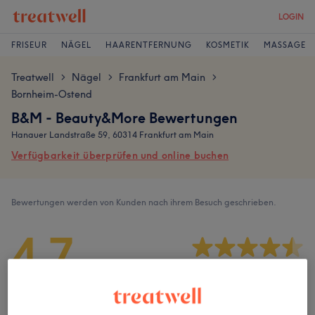
LOGIN
FRISEUR
NÄGEL
HAARENTFERNUNG
KOSMETIK
MASSAGE
Treatwell
Nägel
Frankfurt am Main
>
>
>
Bornheim-Ostend
B&M - Beauty&More Bewertungen
Hanauer Landstraße 59, 60314 Frankfurt am Main
Verfügbarkeit überprüfen und online buchen
Bewertungen werden von Kunden nach ihrem Besuch geschrieben.
4,7
71 Bewertungen
Ambiente