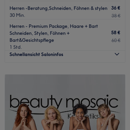
36 €
Herren -Beratung,Schneiden, Föhnen & stylen
30 Min.
38 €
Herren - Premium Package, Haare + Bart
58 €
Schneiden, Stylen, Föhnen +
Bart&Gesichtspflege
60 €
1 Std.
Schnellansicht Saloninfos
Montag
10:00
–
20:00
Dienstag
10:00
–
20:00
Mittwoch
10:00
–
20:00
Donnerstag
10:00
–
20:00
Freitag
10:00
–
20:00
Samstag
10:00
–
17:00
Sonntag
Geschlossen
Crazycousins @Moxy –
Dein Barbershop in Frankfurt-