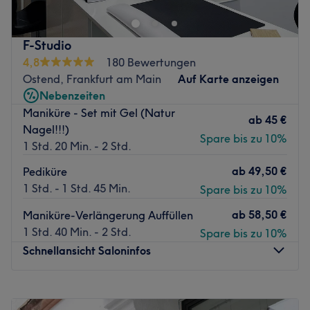
zu LUXY Nails & Lashes im schönen Frankfurt am Main.
Maniküre und Pediküre, verschiedene Nagelmodellagen
oder Wimpernverlängerungen, hier dreht sich alles nur
F-Studio
um dich!
4,8
180 Bewertungen
Nächste öffentliche Verkehrsmittel:
Ostend, Frankfurt am Main
Auf Karte anzeigen
Der Ostbahnhof ist nur wenige Gehminuten entfernt.
Nebenzeiten
Maniküre - Set mit Gel (Natur
Das Team:
ab
45 €
Nagel!!!)
Das Team besteht aus Nagel- und Wimpernexperten, die
Spare bis zu 10%
1 Std. 20 Min. - 2 Std.
es sich zur Aufgabe gemacht haben, dass jeder den
Salon zufrieden verlässt.
ab
49,50 €
Pediküre
Was uns an dem Salon gefällt:
1 Std. - 1 Std. 45 Min.
Spare bis zu 10%
Atmosphäre: Modern, entspannend, professionell.
ab
58,50 €
Maniküre-Verlängerung Auffüllen
Expertise: Nageldesigns & Wimpernverlängerungen.
1 Std. 40 Min. - 2 Std.
Spare bis zu 10%
Zurück zur Salonansicht
Schnellansicht Saloninfos
Montag
09:00
–
20:00
Dienstag
09:00
–
20:00