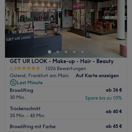
Freitag
10:00
–
19:00
Samstag
10:00
–
18:00
Sonntag
Geschlossen
Bist du gelangweilt von deinen Haaren und brauchst eine
Veränderung? Dann ist der Salon Frankfurt, Ostend,
genau der Richtige. Nach einer individuellen Beratung
wird für dich ein neuer Schnitt oder die passende Farbe
gefunden. Am besten kommst du einfach mal vorbei und
GET UR LOOK - Make-up - Hair - Beauty
erfreust dich selbst an der außerordentlich schönen
4,8
1026 Bewertungen
Einrichtung und den Services, die keine Wünsche offen
Ostend, Frankfurt am Main
Auf Karte anzeigen
lassen. Lerne das herzliche Team kennen und fühl dich
Last Minute
dank der herzlichen Atmosphäre wohl und wie zu Hause.
ab
36 €
Browlifting
Nächste öffentliche Verkehrsmittel:
30 Min.
Spare bis zu 10%
Die Station Höhenstraße Bornheim ist nur 2 Gehminuten
Trockenschnitt
ab
40 €
vom Studio entfernt.
35 Min. - 45 Min.
Das Team:
ab
45 €
Browlifting mit Farbe
Inhaberin Nazz und ihr Team sind Top-Stylisten, die mit