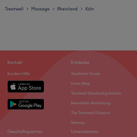
Treatwell
Massage
Rheinland
Köln
>
>
>
Kontakt
Entdecke
Kunden-Hilfe
Treatment Guide
Unser Blog
Treatwell Geschenkgutschein
Newsletter Anmeldung
The Treatwell Glossary
Sitemap
Geschäftspartner
Unternehmen