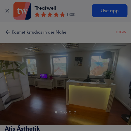
Treatwell
Use app
130K
Kosmetikstudios in der Nähe
LOGIN
Atis Ästhetik