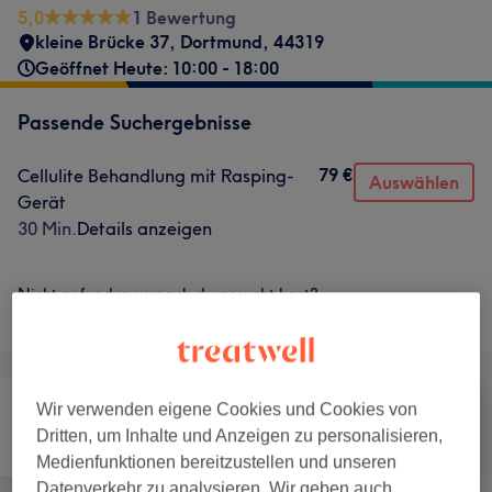
5,0
1 Bewertung
kleine Brücke 37
,
Dortmund
,
44319
Geöffnet Heute: 10:00 - 18:00
Passende Suchergebnisse
79 €
Cellulite Behandlung mit Rasping-
Auswählen
Gerät
30 Min.
Details anzeigen
Nicht gefunden wonach du gesucht hast?
Alle Services
Wir verwenden eigene Cookies und Cookies von
Dritten, um Inhalte und Anzeigen zu personalisieren,
Haarentfernung
Gesicht
Körper
Medienfunktionen bereitzustellen und unseren
Datenverkehr zu analysieren. Wir geben auch