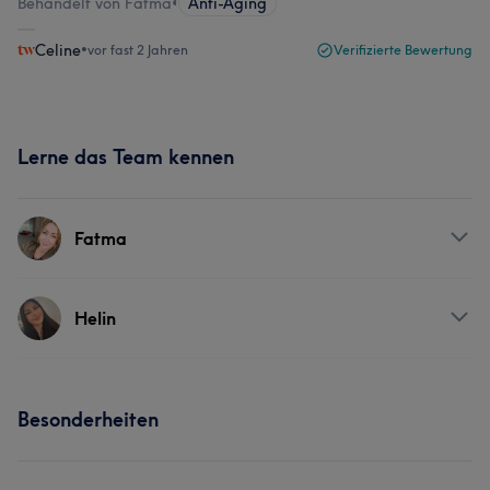
Behandelt von Fatma
•
Anti-Aging
Celine
•
vor fast 2 Jahren
Verifizierte Bewertung
Lerne das Team kennen
Fatma
Services
Helin
Körper
Gesicht
Services
Besonderheiten
Körper
Gesicht
Haarentfernung