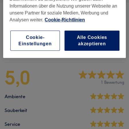
Informationen über die Nutzung unserer Webseite an
unsere Partner für soziale Medien, Werbung und
Gesichtsbehandlungen
(
1
)
ab 5 €
Analysen weiter.
Cookie-Richtlinien
Gewichts- & Cellulite Behandlungen
(
3
)
ab 59 €
Cookie-
Alle Cookies
Einstellungen
akzeptieren
Salonbewertungen
5,0
1 Bewertung
Ambiente
Sauberkeit
Service