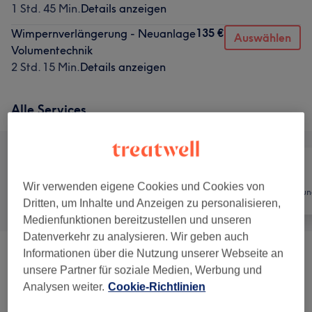
1 Std. 45 Min.
Details anzeigen
135 €
Wimpernverlängerung - Neuanlage
Auswählen
Volumentechnik
2 Std. 15 Min.
Details anzeigen
Alle Services
Wir verwenden eigene Cookies und Cookies von
Alle
Nägel
Haarentfernun
Dritten, um Inhalte und Anzeigen zu personalisieren,
Medienfunktionen bereitzustellen und unseren
Datenverkehr zu analysieren. Wir geben auch
Informationen über die Nutzung unserer Webseite an
Herren - Dauerhafte Haarentfernung
(
14
)
ab 20 €
unsere Partner für soziale Medien, Werbung und
Analysen weiter.
Cookie-Richtlinien
Dauerhafte Haarentfernung Damen
(
29
)
ab 20 €