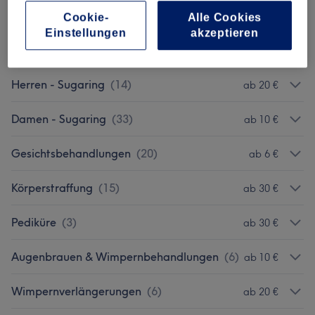
Damen - Waxing
(
21
)
ab 10 €
Cookie-
Alle Cookies
Einstellungen
akzeptieren
Herren - Waxing
(
12
)
ab 20 €
Herren - Sugaring
(
14
)
ab 20 €
Damen - Sugaring
(
33
)
ab 10 €
Gesichtsbehandlungen
(
20
)
ab 6 €
Körperstraffung
(
15
)
ab 30 €
Pediküre
(
3
)
ab 30 €
Augenbrauen & Wimpernbehandlungen
(
6
)
ab 10 €
Wimpernverlängerungen
(
6
)
ab 20 €