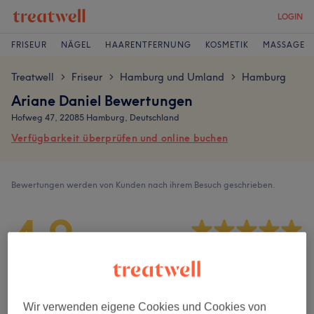
LOGIN
FRISEUR
NÄGEL
HAARENTFERNUNG
KOSMETIK
MASSAGE
Treatwell
Friseur
Hamburg und Umland
Hamburg
>
>
>
Ariane Daniel Bewertungen
Hofweg 47, 22085 Hamburg, Deutschland
Verfügbarkeit überprüfen und online buchen
Bewertungen werden von Kunden nach ihrem Besuch geschrieben.
4,9
171 Bewertungen
Ambiente
Wir verwenden eigene Cookies und Cookies von