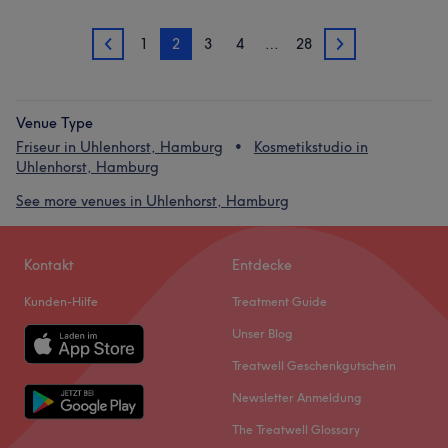
1
2
3
4
…
28
1
3
Venue Type
Friseur in Uhlenhorst, Hamburg
Kosmetikstudio in
Uhlenhorst, Hamburg
See more venues in Uhlenhorst, Hamburg
Kontakt
Entdecke
Kunden-Hilfe
Treatment Guide
Unser Blog
Treatwell Geschenkgutschein
Newsletter Anmeldung
The Treatwell Glossary