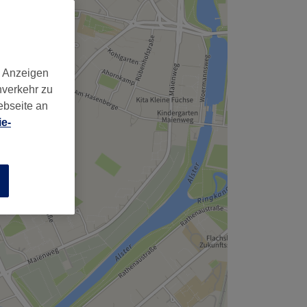
d Anzeigen
nverkehr zu
ebseite an
e-
n