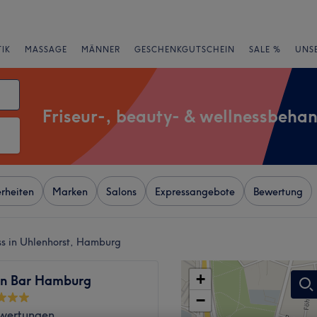
IK
MASSAGE
MÄNNER
GESCHENKGUTSCHEIN
SALE %
UNS
Friseur-, beauty- & wellnessbeha
rheiten
Marken
Salons
Expressangebote
Bewertung
ess in Uhlenhorst, Hamburg
+
in Bar Hamburg
−
wertungen