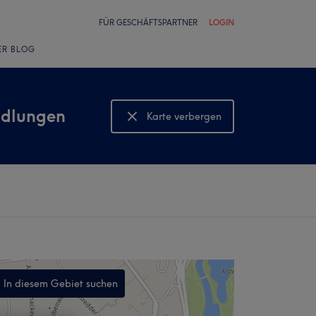
FÜR GESCHÄFTSPARTNER
LOGIN
ER BLOG
ndlungen
Karte verbergen
Karte anzeigen
In diesem Gebiet suchen
,