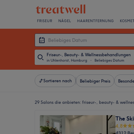
FRISEUR
NÄGEL
HAARENTFERNUNG
KOSMET
Friseur-, Beauty- & Wellnessbehandlungen
in Uhlenhorst, Hamburg
・
Beliebiges Datum
Sortieren nach
Beliebiger Preis
Besonde
29 Salons die anbieten:
friseur-, beauty- & welln
The Sk
4,8
4312 Be