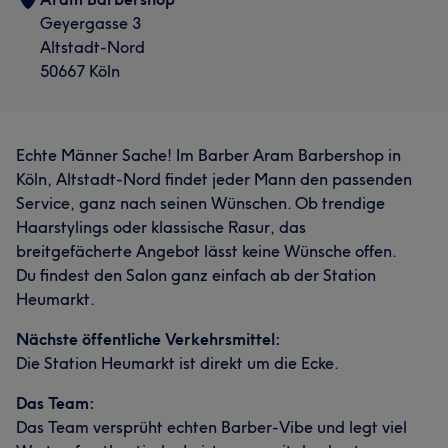
Geyergasse 3
Altstadt-Nord
50667 Köln
Echte Männer Sache! Im Barber Aram Barbershop in
Köln, Altstadt-Nord findet jeder Mann den passenden
Service, ganz nach seinen Wünschen. Ob trendige
Haarstylings oder klassische Rasur, das
breitgefächerte Angebot lässt keine Wünsche offen.
Du findest den Salon ganz einfach ab der Station
Heumarkt.
Nächste öffentliche Verkehrsmittel:
Die Station Heumarkt ist direkt um die Ecke.
Was unsere Kunden über Hadi sagen
Das Team:
Das Team versprüht echten Barber-Vibe und legt viel
Professionell
88
Kompetent
63
Erfahren
46