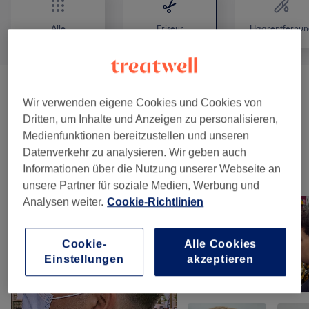
Alle
Friseur
Haarentfernun
Herren - Haarschnitte & Stylings
(
7
)
ab 20 €
Wir verwenden eigene Cookies und Cookies von
Dritten, um Inhalte und Anzeigen zu personalisieren,
Herren - Farbe & Grauhaarkaschierung
(
2
)
ab 48 €
Medienfunktionen bereitzustellen und unseren
Datenverkehr zu analysieren. Wir geben auch
Informationen über die Nutzung unserer Webseite an
Unsere Arbeit
unsere Partner für soziale Medien, Werbung und
Bild anklicken für weitere Details
Analysen weiter.
Cookie-Richtlinien
Cookie-
Alle Cookies
Einstellungen
akzeptieren