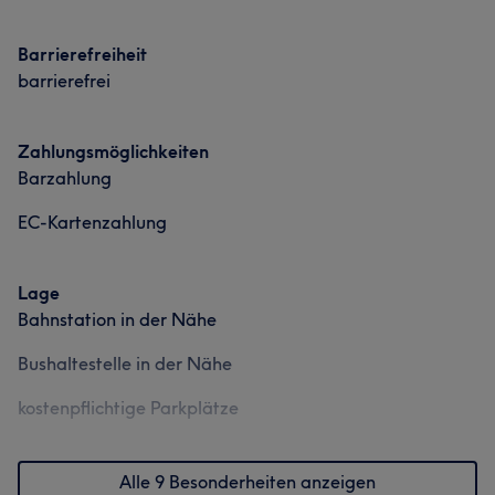
Services
Friseur
Haarentfernung
Barrierefreiheit
Friseur
Gesicht
Haarentfernung
barrierefrei
Portfolio
Portfolio
Zahlungsmöglichkeiten
Barzahlung
EC-Kartenzahlung
Lage
Bahnstation in der Nähe
Was unsere Kunden über MOO sagen
Bushaltestelle in der Nähe
kostenpflichtige Parkplätze
Professionell
6
Alle 9 Besonderheiten anzeigen