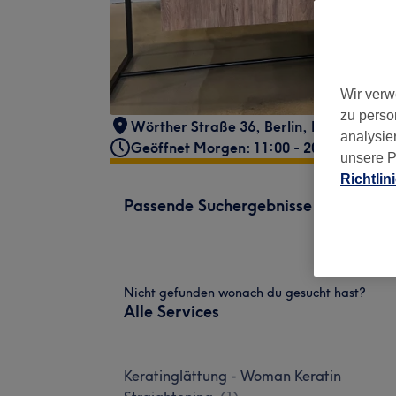
Wir verw
zu perso
Wörther Straße 36
,
Berlin, Prenzlauer 
analysie
Geöffnet Morgen: 11:00 - 20:00
unsere P
Richtlin
Passende Suchergebnisse
Nicht gefunden wonach du gesucht hast?
Alle Services
Keratinglättung - Woman Keratin