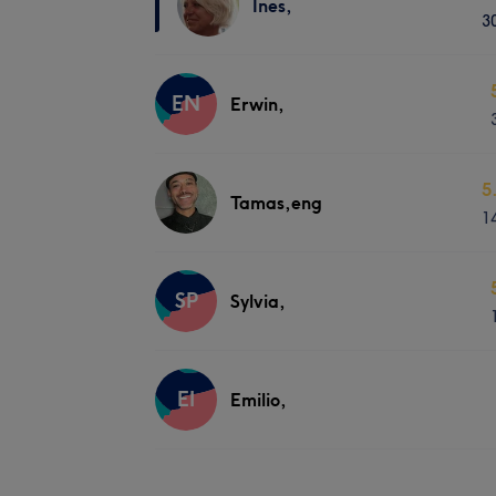
Ines,
3
EN
Erwin,
5
Tamas,eng
1
SP
Sylvia,
EI
Emilio,