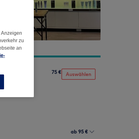
d Anzeigen
nverkehr zu
ebseite an
e-
75 €
Auswählen
n
ab
95 €