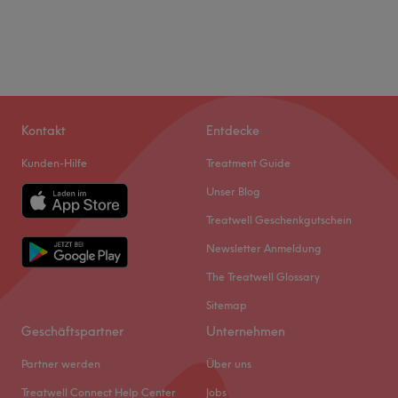
Kontakt
Entdecke
Kunden-Hilfe
Treatment Guide
Unser Blog
Treatwell Geschenkgutschein
Newsletter Anmeldung
The Treatwell Glossary
Sitemap
Geschäftspartner
Unternehmen
Partner werden
Über uns
Treatwell Connect Help Center
Jobs