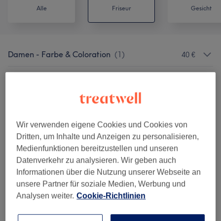
Alle
Friseur
Gesicht
Damen - Farbe & Coloration
(
1
)
40 €
Damen - Haarschnitte & Stylings
(
6
)
ab 19 €
Damen - Colorationen & Föhnen
(
7
)
ab 36 €
Wir verwenden eigene Cookies und Cookies von
Herren - Haarschnitte & Rasuren
(
2
)
ab 20 €
Dritten, um Inhalte und Anzeigen zu personalisieren,
Medienfunktionen bereitzustellen und unseren
Kinder - Haarschnitte & Stylings
(
2
)
21 €
Datenverkehr zu analysieren. Wir geben auch
Informationen über die Nutzung unserer Webseite an
Haarkuren & Pflege
(
5
)
ab 3 €
unsere Partner für soziale Medien, Werbung und
Analysen weiter.
Cookie-Richtlinien
Damen - Extras
(
1
)
36 €