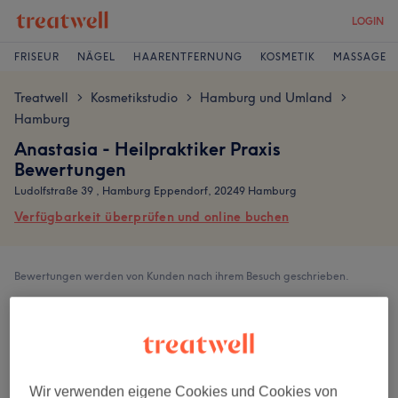
LOGIN
FRISEUR
NÄGEL
HAARENTFERNUNG
KOSMETIK
MASSAGE
Treatwell
Kosmetikstudio
Hamburg und Umland
>
>
>
Hamburg
Anastasia - Heilpraktiker Praxis
Bewertungen
Ludolfstraße 39 , Hamburg Eppendorf, 20249 Hamburg
Verfügbarkeit überprüfen und online buchen
Bewertungen werden von Kunden nach ihrem Besuch geschrieben.
4,9
255 Bewertungen
Wir verwenden eigene Cookies und Cookies von