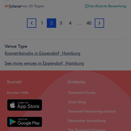
Jolene
•
vor 26 Tagen
Verifizierte Bewertung
1
2
3
4
…
40
1
3
Venue Type
Kosmetikstudio in Eppendorf, Hamburg
See more venues in Eppendorf, Hamburg
Kontakt
Entdecke
Kunden-Hilfe
Treatment Guide
Unser Blog
Treatwell Geschenkgutschein
Newsletter Anmeldung
The Treatwell Glossary