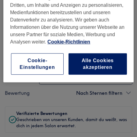
Ambiente
Dritten, um Inhalte und Anzeigen zu personalisieren,
Medienfunktionen bereitzustellen und unseren
Sauberkeit
Datenverkehr zu analysieren. Wir geben auch
Informationen über die Nutzung unserer Webseite an
Service
unsere Partner für soziale Medien, Werbung und
Analysen weiter.
Cookie-Richtlinien
Bewertungen filtern
Cookie-
Alle Cookies
Einstellungen
akzeptieren
Behandlung
Alle Bewertungen
Bewertung
Nach Sternen filtern
Verifizierte Bewertungen
Geschrieben von unseren Kunden, damit du weißt, was
dich in jedem Salon erwartet.