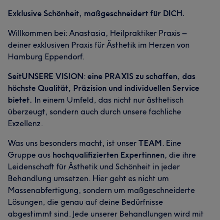
Exklusive Schönheit, maßgeschneidert für DICH.
Willkommen bei: Anastasia, Heilpraktiker Praxis –
deiner exklusiven Praxis für Ästhetik im Herzen von
Hamburg Eppendorf.
Was unsere Kunden über Anastasia sagen
SeitUNSERE VISION
:
eine PRAXIS zu schaffen, das
Kompetent
8
höchste Qualität, Präzision und individuellen Service
bietet.
In einem Umfeld, das nicht nur ästhetisch
überzeugt, sondern auch durch unsere fachliche
Exzellenz.
Was uns besonders macht, ist unser
TEAM
. Eine
Gruppe aus
hochqualifizierten Expertinnen
, die ihre
Leidenschaft für Ästhetik und Schönheit in jeder
Behandlung umsetzen. Hier geht es nicht um
Massenabfertigung, sondern um maßgeschneiderte
Lösungen, die genau auf deine Bedürfnisse
abgestimmt sind. Jede unserer Behandlungen wird mit