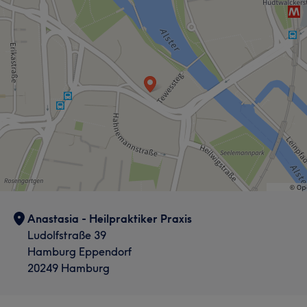
vieles mehr. Maria kommt aus der Ukraine und lernt
derzeit Deutsch. Sie spricht deutsch, russisch und
ukrainisch.
Services
Nägel
Körper
Gesicht
Portfolio
Anastasia - Heilpraktiker Praxis
Ludolfstraße 39
Hamburg Eppendorf
20249 Hamburg