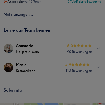
Anastasia
•
vor 12 Tagen
Verifizierte Bewertung
Mehr anzeigen...
Lerne das Team kennen
Anastasia
5.0
Heilpraktikerin
90 Bewertungen
Services
Maria
4.9
Kosmetikerin
112 Bewertungen
Nägel
Körper
Gesicht
Info
Ästhetische Medizin
Saloninfo
Maria ist Kosmetikerin seit 2017. Maria verfügt über
jahrelange Erfahrung im Bereich Wimpernverlängerung,
Portfolio
Augenbrauen Laminierung, Wimpernlifting, PMU und