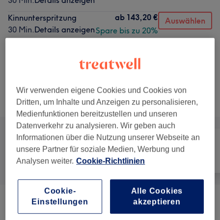
30 Min.
Details anzeigen
ab
143,20 €
Kinnunterspritzung
Auswählen
30 Min.
Details anzeigen
Spare bis zu 20%
60 €
Wimpernverlängerung - Auffüllen
Auswählen
Volumen Look
1 Std. 30 Min.
Details anzeigen
Wir verwenden eigene Cookies und Cookies von
Alle Services
Dritten, um Inhalte und Anzeigen zu personalisieren,
Medienfunktionen bereitzustellen und unseren
Datenverkehr zu analysieren. Wir geben auch
Informationen über die Nutzung unserer Webseite an
unsere Partner für soziale Medien, Werbung und
Alle
Gesicht
Körper
Analysen weiter.
Cookie-Richtlinien
Cookie-
Alle Cookies
Einstellungen
akzeptieren
Faltenbehandlung
(
2
)
ab 79,20 €