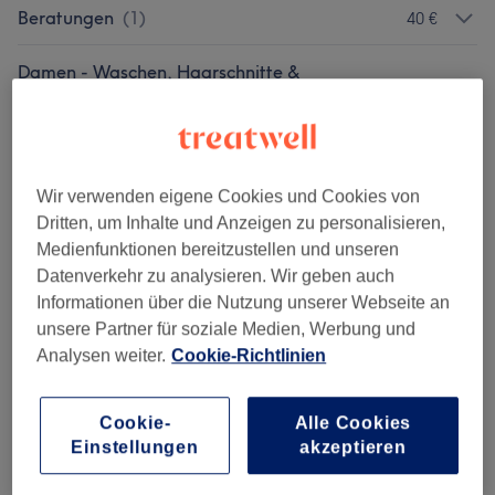
Beratungen
(
1
)
40 €
Damen - Waschen, Haarschnitte &
ab 10 €
Stylings
(
3
)
Damen - Coloration, Schnitt & Föhnen
(
5
)
ab 155 €
Wir verwenden eigene Cookies und Cookies von
Damen - Coloration & Föhnen
(
5
)
ab 125 €
Dritten, um Inhalte und Anzeigen zu personalisieren,
Medienfunktionen bereitzustellen und unseren
Herren - Haarschnitte & Stylings
(
2
)
ab 35 €
Datenverkehr zu analysieren. Wir geben auch
Informationen über die Nutzung unserer Webseite an
Herren - Colorationen
(
2
)
ab 135 €
unsere Partner für soziale Medien, Werbung und
Analysen weiter.
Cookie-Richtlinien
Kinder - Haarschnitte & Stylings
(
2
)
ab 40 €
Haarkuren & Pflege
(
3
)
Cookie-
Alle Cookies
ab 15 €
Einstellungen
akzeptieren
Tapes Hochsetzen
(
2
)
ab 45 €