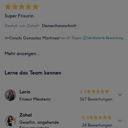
Super Frisurin.
Gestylt von Zohal
•
Damenhaarschnitt
Conchi Gonzalez Martinez
•
vor 21 Tagen
Verifizierte Bewertung
Mehr anzeigen...
Lerne das Team kennen
Lorin
4.9
Friseur Meisterin
567 Bewertungen
Info
Zohal
5.0
Gesellin, angehende
Neue Trends und Färbetechniken umzusetzen lässt
24 Bewertungen