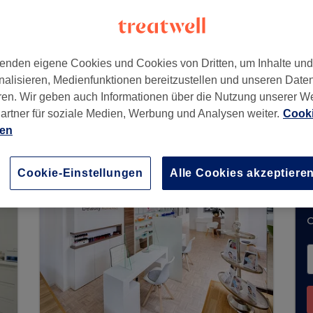
enden eigene Cookies und Cookies von Dritten, um Inhalte un
,
50668
nalisieren, Medienfunktionen bereitzustellen und unseren Date
ren. Wir geben auch Informationen über die Nutzung unserer W
artner für soziale Medien, Werbung und Analysen weiter.
Cooki
ien
it keine Buchungen über Treatwell entgegen. Nu
n Ihrer Nähe zu finden.
Dort warten viele erstkl
Cookie-Einstellungen
Alle Cookies akzeptiere