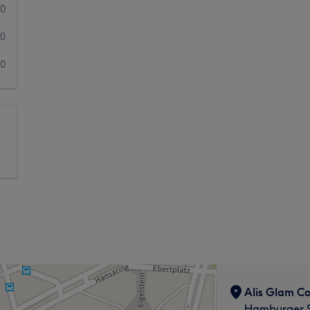
0
0
0
Alis Glam C
Hamburger S