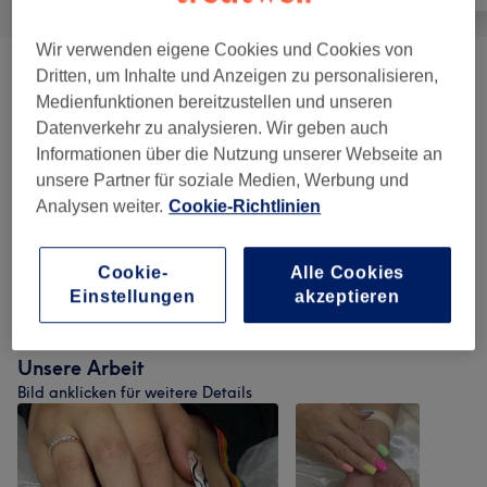
Wir verwenden eigene Cookies und Cookies von
Dritten, um Inhalte und Anzeigen zu personalisieren,
Maniküre & Pediküre
(
8
)
ab 15 €
Medienfunktionen bereitzustellen und unseren
Datenverkehr zu analysieren. Wir geben auch
Acrylic (Pulver)
(
12
)
ab 5 €
Informationen über die Nutzung unserer Webseite an
unsere Partner für soziale Medien, Werbung und
Gel-System
(
12
)
ab 5 €
Analysen weiter.
Cookie-Richtlinien
Zehenneumodellage
(
4
)
ab 40 €
Cookie-
Alle Cookies
Extras
(
8
)
ab 3 €
Einstellungen
akzeptieren
Unsere Arbeit
Bild anklicken für weitere Details