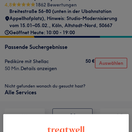
4,8
1862 Bewertungen
Breitestraße 56-80 (unten in der Ubahnstation
Appellhofplatz)
,
Hinweis: Studio-Modernisierung
vom 15.01–05.02.
,
Köln, Altstadt-Nord
,
50667
Geöffnet Heute: 10:00 - 19:00
Passende Suchergebnisse
50 €
Pediküre mit Shellac
Auswählen
50 Min.
Details anzeigen
Nicht gefunden wonach du gesucht hast?
Alle Services
Alle
Nägel
Gesicht