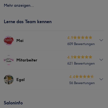
Mehr anzeigen...
Lerne das Team kennen
4.9
Mai
609 Bewertungen
Services
4.9
Mitarbeiter
621 Bewertungen
Nägel
Gesicht
Services
4.4
Egal
Portfolio
56 Bewertungen
Nägel
Services
Was unsere Kunden über Mitarbeiter sagen
Saloninfo
Nägel