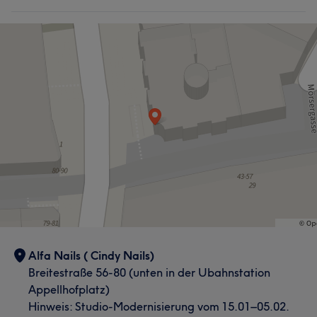
Professionell
27
Kompetent
24
Gründlich
21
Aufmerksam
13
Was unsere Kunden über Mai sagen
Professionell
31
Freundlich
19
Kompetent
19
Gründlich
15
Alfa Nails ( Cindy Nails)
Breitestraße 56-80 (unten in der Ubahnstation
Appellhofplatz)
Hinweis: Studio-Modernisierung vom 15.01–05.02.