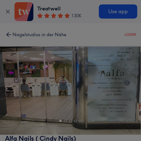
Treatwell
Use app
130K
Nagelstudios in der Nähe
LOGIN
Alfa Nails ( Cindy Nails)