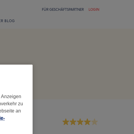
FÜR GESCHÄFTSPARTNER
LOGIN
ER BLOG
d Anzeigen
nverkehr zu
ebseite an
e-
rvice