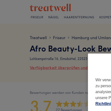
FRISEUR
NÄGEL
HAARENTFERNUNG
KOSMET
Treatwell
Friseur
Hamburg und Umlan
>
>
Afro Beauty-Look Be
Lohkampstraße 16, Eimsbüttel, 22523 Hamburg
Verfügbarkeit überprüfen und online buch
Wir verw
zu perso
analysie
Bewertungen werden von Kunden nach ihrem Besu
unsere P
3,7
Richtlin
27 Bewertungen