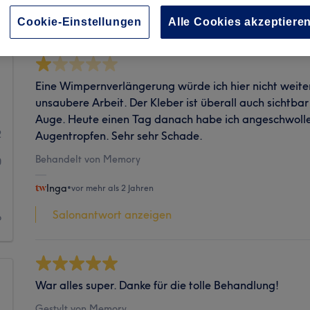
Sauberkeit
Cookie-Einstellungen
Alle Cookies akzeptiere
Eine Wimpernverlängerung würde ich hier nicht weite
unsaubere Arbeit. Der Kleber ist überall auch sichtb
1
Auge. Heute einen Tag danach habe ich angeschwolle
2
Augentropfen. Sehr sehr Schade.
Behandelt von Memory
0
Inga
•
vor mehr als 2 Jahren
1
Salonantwort anzeigen
6
War alles super. Danke für die tolle Behandlung!
Gestylt von Memory