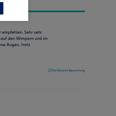
n
r empfehlen. Sehr sehr
ar auf den Wimpern und im
ne Augen, trotz
Verifizierte Bewertung