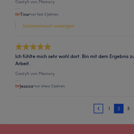
Gestylt von Memory
Tina
•
vor fast 3 Jahren
Salonantwort anzeigen
Ich fühlte mich sehr wohl dort. Bin mit dem Ergebnis zu
Arbeit.
Gestylt von Memory
Jessica
•
vor etwa 3 Jahren
1
2
3
1