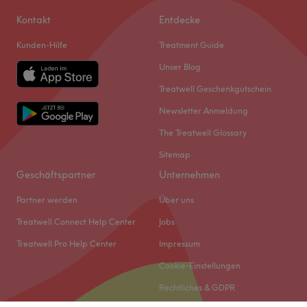
Kontakt
Entdecke
Kunden-Hilfe
Treatment Guide
Unser Blog
Treatwell Geschenkgutschein
Newsletter Anmeldung
The Treatwell Glossary
Sitemap
Geschäftspartner
Unternehmen
Partner werden
Über uns
Treatwell Connect Help Center
Jobs
Treatwell Pro Help Center
Impressum
Cookie-Einstellungen
Rechtliches & GDPR