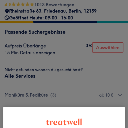
4,8
1013 Bewertungen
Rheinstraße 63, Friedenau
,
Berlin
,
12159
Geöffnet Heute: 09:00 - 16:00
Passende Suchergebnisse
3 €
Aufpreis Überlänge
Auswählen
15 Min.
Details anzeigen
Nicht gefunden wonach du gesucht hast?
Alle Services
Maniküre & Pediküre
(
3
)
ab 10 €
Nagelmodellage
(
8
)
ab 3 €