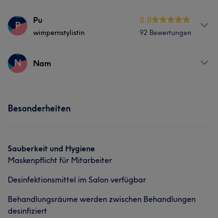
Services
Pu
5.0
P
wimpernstylistin
92 Bewertungen
Nägel
Services
N
Nam
Was unsere Kunden über Le sagen
Gesicht
Gründlich
17
Kompetent
15
Professionell
12
Services
Besonderheiten
Was unsere Kunden über Pu sagen
Freundlich
9
Nägel
Professionell
6
Sauberkeit und Hygiene
Maskenpflicht für Mitarbeiter
Desinfektionsmittel im Salon verfügbar
Behandlungsräume werden zwischen Behandlungen
desinfiziert