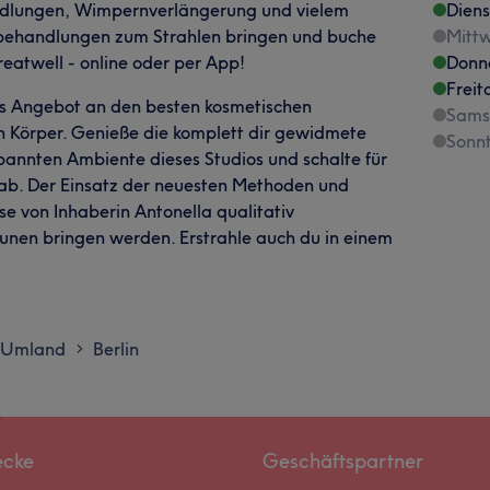
ndlungen, Wimpernverlängerung und vielem
Dien
ybehandlungen zum Strahlen bringen und buche
Mitt
reatwell - online oder per App!
Donn
Freit
es Angebot an den besten kosmetischen
Sams
n Körper. Genieße die komplett dir gewidmete
Sonn
annten Ambiente dieses Studios und schalte für
 ab. Der Einsatz der neuesten Methoden und
e von Inhaberin Antonella qualitativ
unen bringen werden. Erstrahle auch du in einem
d Umland
Berlin
>
ecke
Geschäftspartner