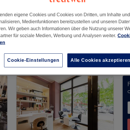
enden eigene Cookies und Cookies von Dritten, um Inhalte un
nalisieren, Medienfunktionen bereitzustellen und unseren Date
ren. Wir geben auch Informationen über die Nutzung unserer W
10405
artner für soziale Medien, Werbung und Analysen weiter.
Cooki
ien
Buchungen über Treatwell entgegen. Nutzen Sie 
Cookie-Einstellungen
Alle Cookies akzeptiere
ähe zu finden.
Dort warten viele erstklassige Pro