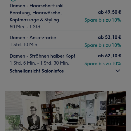
Damen - Haarschnitt inkl.
Neben den klassischen Hair-Cuts oder türkischen
ab
49,50 €
Beratung, Haarwäsche,
Bartrasuren gibt es hier auch extravagante Services
Kopfmassage & Styling
Spare bis zu 10%
speziell auf die Bedürfnisse des modernen Mannes
50 Min. - 1 Std.
abgestimmt: Ohrhaarentfernung mit Feuerstab oder das
Wellness-Herren-Paket liefern passende Pflege und
ab
53,10 €
Damen - Ansatzfarbe
Gelassenheit. Dabei kommen auch Produkte wie von L
1 Std. 10 Min.
Spare bis zu 10%
´Oreal, SHU UEMURA, REDKEN oder AMERICAN CREW
ab
62,10 €
Damen - Strähnen halber Kopf
nicht zu kurz. Noch einen kräftigen Kaffee zu
1 Std. 5 Min. - 1 Std. 30 Min.
Spare bis zu 10%
Behandlung, das kostenlose W-LAN nutzen und dann
Schnellansicht Saloninfos
erstklassig verwöhnen lassen.
Zurück zur Salonansicht
Montag
09:00
–
19:00
Dienstag
09:00
–
19:00
Mittwoch
09:00
–
19:00
Donnerstag
09:00
–
19:00
Freitag
09:00
–
19:00
Samstag
09:00
–
17:00
Sonntag
Geschlossen