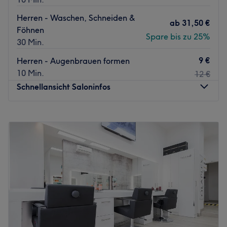
Herren - Waschen, Schneiden &
ab
31,50 €
Föhnen
Spare bis zu 25%
30 Min.
9 €
Herren - Augenbrauen formen
10 Min.
12 €
Schnellansicht Saloninfos
Montag
08:00
–
19:00
Dienstag
08:00
–
19:00
Mittwoch
08:00
–
19:00
Donnerstag
08:00
–
19:00
Freitag
08:00
–
19:00
Samstag
09:00
–
17:00
Sonntag
Geschlossen
SALOONS GENTLEMEN, direkt neben dem Café am
Wiener Platz in Haidhausen ist eine Institution was