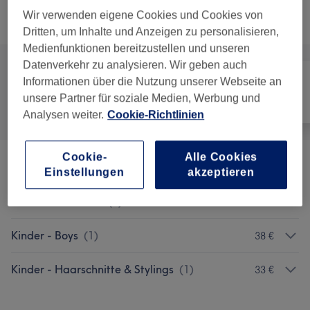
Nicht gefunden wonach du gesucht hast?
Wir verwenden eigene Cookies und Cookies von
Alle Services
Dritten, um Inhalte und Anzeigen zu personalisieren,
Medienfunktionen bereitzustellen und unseren
Datenverkehr zu analysieren. Wir geben auch
Informationen über die Nutzung unserer Webseite an
unsere Partner für soziale Medien, Werbung und
Alle
Friseur
Gesicht
Analysen weiter.
Cookie-Richtlinien
Cookie-
Alle Cookies
Herren - Haarschnitte & Bart
(
9
)
ab 26 €
Einstellungen
akzeptieren
Herren - Kosmetik
(
4
)
ab 8 €
Kinder - Boys
(
1
)
38 €
Kinder - Haarschnitte & Stylings
(
1
)
33 €