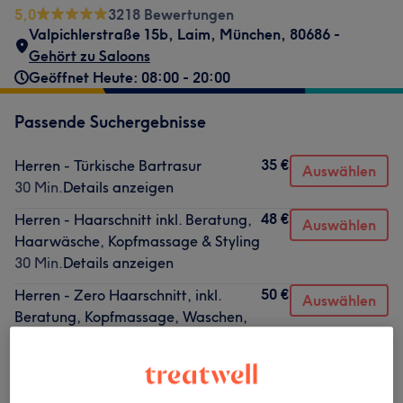
5,0
3218 Bewertungen
Valpichlerstraße 15b
,
Laim
,
München
,
80686 -
Gehört zu Saloons
Geöffnet Heute: 08:00 - 20:00
Passende Suchergebnisse
35 €
Herren - Türkische Bartrasur
Auswählen
30 Min.
Details anzeigen
48 €
Herren - Haarschnitt inkl. Beratung,
Auswählen
Haarwäsche, Kopfmassage & Styling
30 Min.
Details anzeigen
50 €
Herren - Zero Haarschnitt, inkl.
Auswählen
Beratung, Kopfmassage, Waschen,
Schneiden & Styling
30 Min.
Details anzeigen