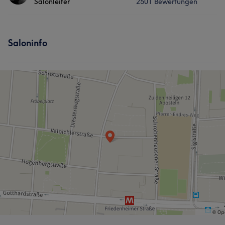
Salonleiter
2501 Bewertungen
Friseur
Gesicht
Services
Saloninfo
Friseur
Gesicht
Was unsere Kunden über DASCHTY sagen
Professionell
162
Kompetent
91
Außergewöhnlich
87
Erfahren
85