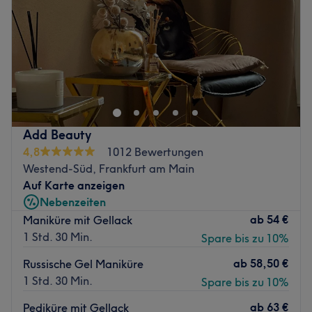
2. Archetypen-Test auf Russisch -
Samstag
10:00
–
19:00
(
https://test.madibekdair.com/
)
Sonntag
Geschlossen
Durch das Ausfüllen dieser Tests können wir Ihre
individuellen Bedürfnisse und Vorlieben besser verstehen
Zurück zur Salonansicht
und sicherstellen, dass Ihr Besuch bei uns eine
wunderbare Erfahrung wird.
Wir freuen uns auf Ihren Besuch und darauf, Ihnen zu
Add Beauty
helfen, Ihre perfekte Frisur zu finden!
4,8
1012 Bewertungen
Eugen & Alena
Westend-Süd, Frankfurt am Main
Zurück zur Salonansicht
Auf Karte anzeigen
Nebenzeiten
ab
54 €
Maniküre mit Gellack
1 Std. 30 Min.
Spare bis zu 10%
ab
58,50 €
Russische Gel Maniküre
1 Std. 30 Min.
Spare bis zu 10%
ab
63 €
Pediküre mit Gellack