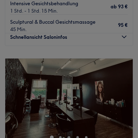
Intensive Gesichtsbehandlung
ab
93 €
1 Std. - 1 Std. 15 Min.
Sculptural & Buccal Gesichtsmassage
95 €
45 Min.
Schnellansicht Saloninfos
Montag
10:00
–
20:30
Dienstag
10:00
–
20:30
Mittwoch
10:00
–
20:30
Donnerstag
10:00
–
20:30
Freitag
10:00
–
20:30
Samstag
10:00
–
19:00
Sonntag
Geschlossen
Du möchtest dich und deine Haut mal wieder verwöhnen
lassen? Dann solltest du dir einen Besuch im
Kosmetiksalon Cosmetic Art im schönen Frankfurter
Westend nicht entgehen lassen. Der Beauty Salon bietet