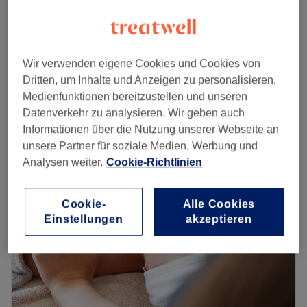
Damen - Waschen & Schneiden
ab
38 €
30 Min. - 45 Min.
Damen - Waschen, Schneiden & Föhnen
ab
48 €
Wir verwenden eigene Cookies und Cookies von
45 Min. - 1 Std.
Dritten, um Inhalte und Anzeigen zu personalisieren,
Schnellansicht Saloninfos
Medienfunktionen bereitzustellen und unseren
Datenverkehr zu analysieren. Wir geben auch
Montag
10:00
–
18:00
Informationen über die Nutzung unserer Webseite an
Dienstag
10:00
–
18:00
unsere Partner für soziale Medien, Werbung und
Mittwoch
10:00
–
18:00
Analysen weiter.
Cookie-Richtlinien
Donnerstag
10:00
–
18:00
Freitag
10:00
–
18:00
Cookie-
Alle Cookies
Samstag
09:00
–
18:00
Einstellungen
akzeptieren
Sonntag
Geschlossen
Schönheit und Wohlbefinden von Kopf bis Fuß! Seit
mehreren Jahren bereits vertrauen die Kundinnen und
Kunden in Frankfurt-Nordend der höchsten
Friseurhandwerkskunst des Salons Golden Hair&Beauty in