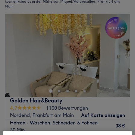
kosmetikstudios in der Nähe von Miquel/Adickesallee, Frankfurt am
Main
Golden Hair&Beauty
4,7
1100 Bewertungen
Nordend, Frankfurt am Main
Auf Karte anzeigen
Herren - Waschen, Schneiden & Föhnen
38 €
30 Min.