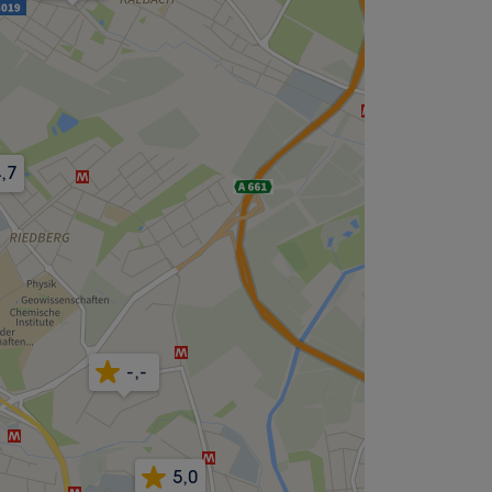
,7
-,-
5,0