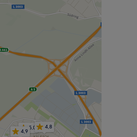
4,8
5,0
4,9