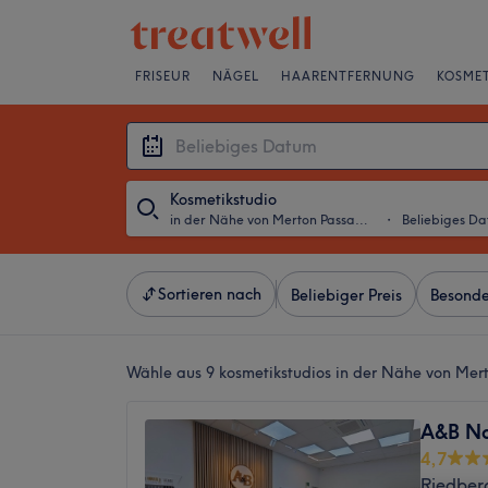
FRISEUR
NÄGEL
HAARENTFERNUNG
KOSMET
Kosmetikstudio
in der Nähe von Merton Passage, Frankfurt am Main
・
Beliebiges D
Sortieren nach
Beliebiger Preis
Besonde
Wähle aus 9
kosmetikstudios in der Nähe von Mer
A&B Na
4,7
Riedber