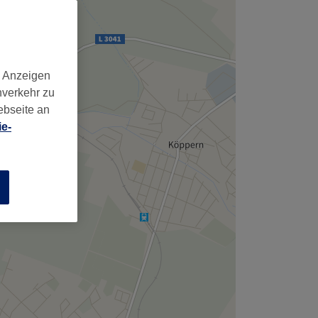
d Anzeigen
nverkehr zu
ebseite an
e-
n