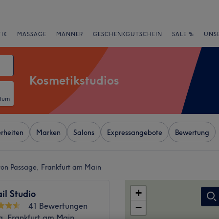
IK
MASSAGE
MÄNNER
GESCHENKGUTSCHEIN
SALE %
UNS
Kosmetikstudios
atum
rheiten
Marken
Salons
Expressangebote
Bewertung
ton Passage, Frankfurt am Main
+
il Studio
41 Bewertungen
−
g, Frankfurt am Main