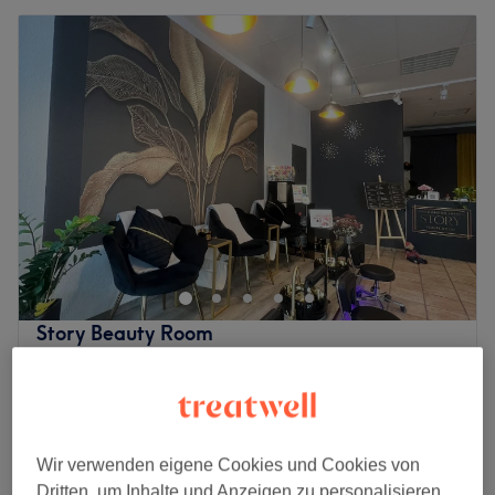
Story Beauty Room
4,9
414 Bewertungen
Charlottenburg, Berlin
Auf Karte anzeigen
Nagelmodellage - Auffüllen mit Gel
ab
28 €
50 Min. - 1 Std. 5 Min.
Wir verwenden eigene Cookies und Cookies von
Pediküre mit Shellac
45 €
Dritten, um Inhalte und Anzeigen zu personalisieren,