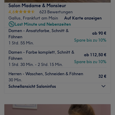
Hier werden dir eine Vielzahl an Augenbrauenkorrekturen
Salon Madame & Monsieur
oder Wimpernverlängerungen und anderen hochwertigen
4,6
623 Bewertungen
kosmetischen Behandlungen, wie Waxing oder
Gallus, Frankfurt am Main
Auf Karte anzeigen
Microneedling angeboten. Buche jetzt deinen Termin und
Last Minute und Nebenzeiten
überzeuge dich selbst.
Damen - Ansatzfarbe, Schnitt &
ab
90 €
Nächste öffentliche Verkehrsmittel:
Föhnen
Spare bis zu 10%
1 Std. 55 Min.
Die Bushaltestelle Frankfurt (Main) Den Haager Straße
liegt nur 3 Gehminuten vom Salon entfernt.
Damen - Farbe komplett, Schnitt &
ab
112,50 €
Föhnen
Das Team:
Spare bis zu 10%
1 Std. 30 Min. - 2 Std. 15 Min.
Die zuvorkommenden und professionellen Brow- und
Wimpern-Stylistinnen des Salons modellieren und
Herren - Waschen, Schneiden & Föhnen
32 €
korrigieren nach eingehender Beratung deine
30 Min.
Augenbrauen und verleihen deinen Wimpern den
Schnellansicht Saloninfos
perfekten Schwung, Volumen und die richtige Pflege für
einen magischen Augenaufschlag. Neben Deutsch und
Montag
Geschlossen
Englisch spricht das Team auch Hindu, Russisch, Türkisch
Dienstag
10:00
–
19:00
und Arabisch.
Mittwoch
10:00
–
19:00