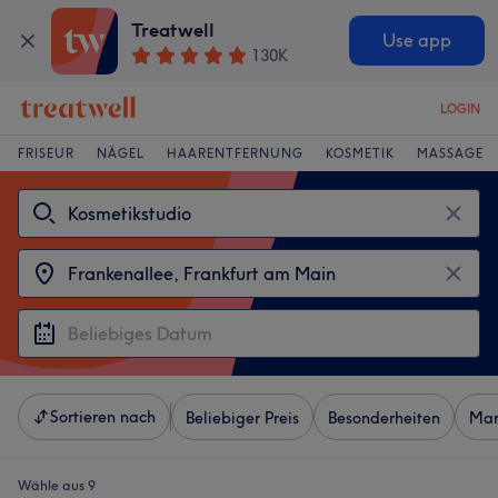
Treatwell
Use app
130K
LOGIN
FRISEUR
NÄGEL
HAARENTFERNUNG
KOSMETIK
MASSAGE
Sortieren nach
Beliebiger Preis
Besonderheiten
Mar
Wähle aus 9