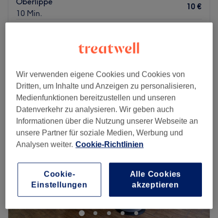
Oberlippe
10 €
10 Min.
Augenbrauen färben
12 €
10 Min.
Schnellansicht Saloninfos
Wir verwenden eigene Cookies und Cookies von
Montag
10:00
–
19:00
Dritten, um Inhalte und Anzeigen zu personalisieren,
Dienstag
10:00
–
19:00
Medienfunktionen bereitzustellen und unseren
Mittwoch
10:00
–
19:00
Datenverkehr zu analysieren. Wir geben auch
Donnerstag
10:00
–
19:00
Informationen über die Nutzung unserer Webseite an
Freitag
10:00
–
19:00
unsere Partner für soziale Medien, Werbung und
Samstag
10:00
–
19:00
Analysen weiter.
Cookie-Richtlinien
Sonntag
Geschlossen
Cookie-
Alle Cookies
Im Stadtteil Gallus, bietet dir die Bloom Brow Bar -
Einstellungen
akzeptieren
Skyline Plaza als erste reine Brow Bar in Frankfurt am
Main nach dem Vorbild aus den USA alles, was deine
Wimpern und Augenbrauen pflegt und in Form bringt.