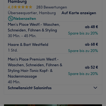
Nächste öffentliche Verkehrsmittel:
Hamburg
Die Stationen Jungfernstieg und Stadthausbrücke sind
4,8
283 Bewertungen
direkt in der Nähe.
Überseequartier, Hamburg
Auf Karte anzeigen
Nebenzeiten
Das Team:
Men’s Place Westf.- Waschen,
Das Team versprüht echten Barber-Vibe und legt viel
ab
48 €
Schneiden, Föhnen & Styling
Wert auf authentische Leistungen mit den besten
Spare bis zu 20%
30 Min. - 45 Min.
Produkten.
ab
68 €
Was uns an dem Salon gefällt:
Haare & Bart Westfield
Atmosphäre: Elegant, einladend, entspannend.
1 Std.
Spare bis zu 20%
Expertise: Barbier Service.
Men's Place Premium Westf.-
Produkte und Produktmarken: Mühle, deutsche
Waschen, Schneiden, Föhnen &
Qualitätsprodukte.
ab
52 €
Styling Hair-Tonic Kopf- &
Extras: kostenfreie Kalt-und Heißgetränke.
Spare bis zu 20%
Nackenmassage
Zurück zur Salonansicht
40 Min.
Schnellansicht Saloninfos
Montag
10:00
–
20:00