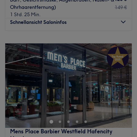
Extras: exzellente Kaffeespezialitäten & kühle Getränke.
Ohrhaarentfernung)
149 €
Zurück zur Salonansicht
1 Std. 25 Min.
Schnellansicht Saloninfos
Montag
10:00
–
20:00
Dienstag
10:00
–
20:00
Mittwoch
10:00
–
20:00
Donnerstag
10:00
–
20:00
Freitag
10:00
–
20:00
Samstag
10:00
–
20:00
Sonntag
Geschlossen
Echte Männersache! Im Barber Shop Men's Place -
Barbier in Neustadt, Hamburg findet jeder Mann den
passenden Service, ganz nach seinen Wünschen. Ob
trendige Haarstylings oder klassische Rasur, das
breitgefächerte Angebot lässt keine Wünsche offen.
Mens Place Barbier Westfield Hafencity