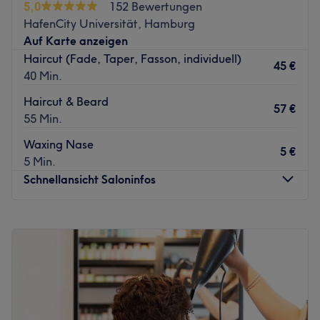
5,0
152 Bewertungen
Gefühl nach Hause gehen.
HafenCity Universität, Hamburg
Zurück zur Salonansicht
Auf Karte anzeigen
Haircut (Fade, Taper, Fasson, individuell)
45 €
40 Min.
Haircut & Beard
57 €
55 Min.
Waxing Nase
5 €
5 Min.
Schnellansicht Saloninfos
Montag
Geschlossen
Dienstag
11:00
–
19:00
Mittwoch
11:00
–
19:00
Donnerstag
11:00
–
19:00
Freitag
11:00
–
19:00
Samstag
10:00
–
16:00