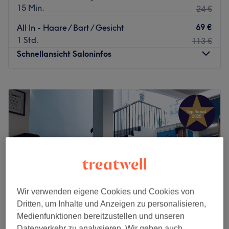
15 Min.
24 €
69 €
All In - Haare / Bart / Gesicht
1 Std.
113 €
Schnellansicht Saloninfos
Montag
09:00
–
20:00
Dienstag
09:00
–
20:00
Mittwoch
09:00
–
20:00
Donnerstag
09:00
–
20:00
Freitag
09:00
–
20:00
Samstag
09:00
–
19:00
Sonntag
Geschlossen
Zurück zur Salonansicht
Wir verwenden eigene Cookies und Cookies von
Dritten, um Inhalte und Anzeigen zu personalisieren,
Medienfunktionen bereitzustellen und unseren
Datenverkehr zu analysieren. Wir geben auch