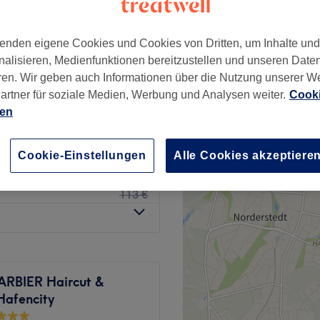
ty, Hamburg
enden eigene Cookies und Cookies von Dritten, um Inhalte un
nalisieren, Medienfunktionen bereitzustellen und unseren Date
ren. Wir geben auch Informationen über die Nutzung unserer W
12 €
artner für soziale Medien, Werbung und Analysen weiter.
Cooki
20 €
ien
15 €
24 €
Cookie-Einstellungen
Alle Cookies akzeptiere
69 €
113 €
ARBIER Haircut &
Hafencity