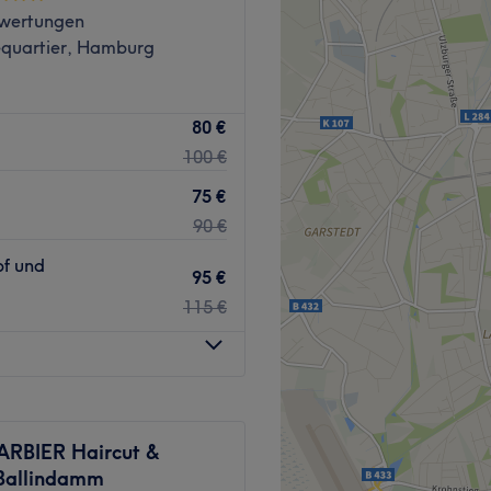
wertungen
quartier, Hamburg
Zurück zur Salonansicht
80 €
100 €
75 €
90 €
pf und
95 €
115 €
ARBIER Haircut &
Ballindamm