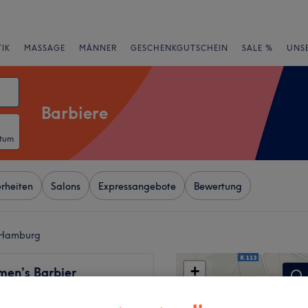
IK
MASSAGE
MÄNNER
GESCHENKGUTSCHEIN
SALE %
UNS
Barbiere
atum
rheiten
Salons
Expressangebote
Bewertung
, Hamburg
+
men’s Barbier
−
wertungen