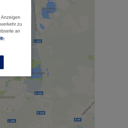
d Anzeigen
nverkehr zu
ebseite an
e-
n