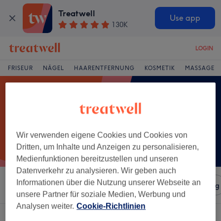
Treatwell
Use app
130K
LOGIN
FRISEUR
NÄGEL
HAARENTFERNUNG
KOSMETIK
MASSAGE
Wir verwenden eigene Cookies und Cookies von
Dritten, um Inhalte und Anzeigen zu personalisieren,
Medienfunktionen bereitzustellen und unseren
Datenverkehr zu analysieren. Wir geben auch
Informationen über die Nutzung unserer Webseite an
Sortieren nach
Salons
Expressangebote
Bewertung
unsere Partner für soziale Medien, Werbung und
Analysen weiter.
Cookie-Richtlinien