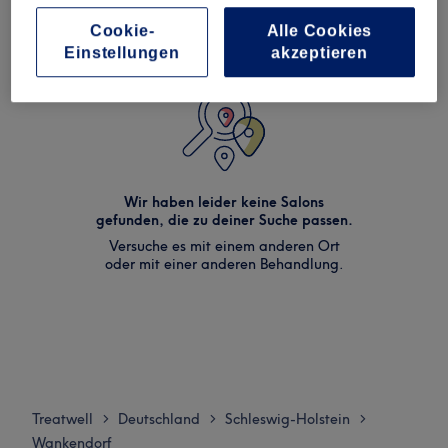
Cookie-
Alle Cookies
Einstellungen
akzeptieren
Wir haben leider keine Salons
gefunden, die zu deiner Suche passen.
Versuche es mit einem anderen Ort
oder mit einer anderen Behandlung.
Treatwell
Deutschland
Schleswig-Holstein
>
>
>
Wankendorf