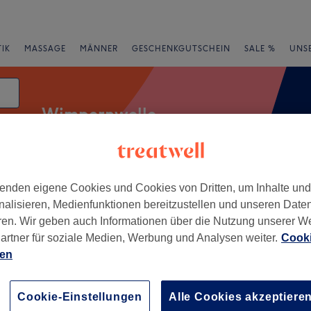
IK
MASSAGE
MÄNNER
GESCHENKGUTSCHEIN
SALE %
UNS
Wimpernwelle
enden eigene Cookies und Cookies von Dritten, um Inhalte un
Expressangebote
Bewertung
nalisieren, Medienfunktionen bereitzustellen und unseren Date
ren. Wir geben auch Informationen über die Nutzung unserer W
Bayern
artner für soziale Medien, Werbung und Analysen weiter.
Cooki
ien
+
a Cosmetics
1 Bewertung
−
Cookie-Einstellungen
Alle Cookies akzeptiere
 Bayern