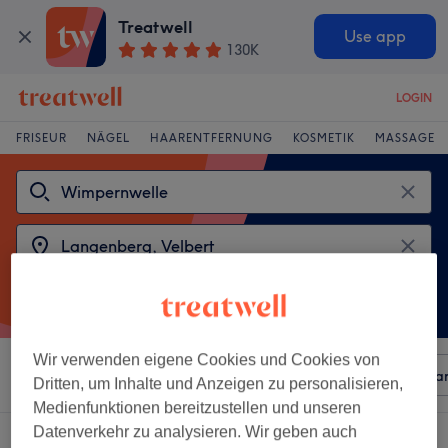
Treatwell
Use app
130K
LOGIN
FRISEUR
NÄGEL
HAARENTFERNUNG
KOSMETIK
MASSAGE
Wir verwenden eigene Cookies und Cookies von
Sortieren nach
Beliebiger Preis
Besonderheiten
Mar
Dritten, um Inhalte und Anzeigen zu personalisieren,
Medienfunktionen bereitzustellen und unseren
Datenverkehr zu analysieren. Wir geben auch
2 Salons die anbieten:
wimpernwelle in Langenberg, Velbert