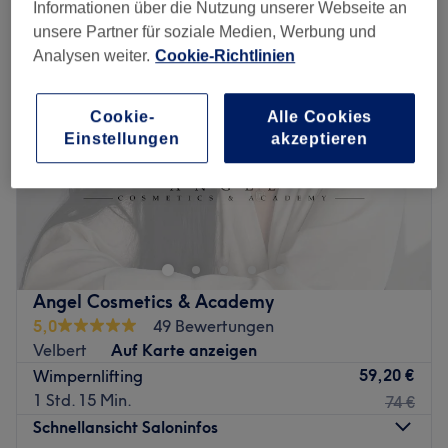
Informationen über die Nutzung unserer Webseite an
unsere Partner für soziale Medien, Werbung und
Analysen weiter.
Cookie-Richtlinien
Cookie-
Alle Cookies
Einstellungen
akzeptieren
Angel Cosmetics & Academy
5,0
49 Bewertungen
Velbert
Auf Karte anzeigen
59,20 €
Wimpernlifting
1 Std. 15 Min.
74 €
Schnellansicht Saloninfos