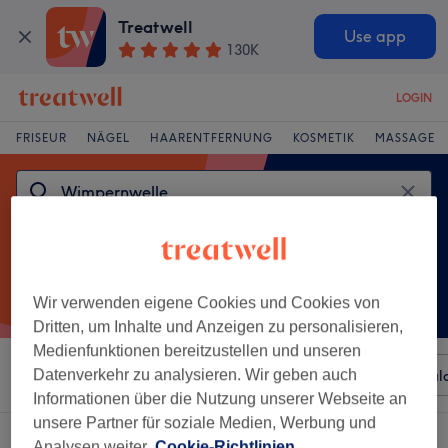
Treatwell
Use app
130K
LOGIN
FRISEUR
NÄGEL
HAARENTFERNUNG
KOSMETIK
MASSAGE
Wir verwenden eigene Cookies und Cookies von
Dritten, um Inhalte und Anzeigen zu personalisieren,
Medienfunktionen bereitzustellen und unseren
Sortieren nach
Datenverkehr zu analysieren. Wir geben auch
Beliebiger Preis
Besonderheiten
Sal
Informationen über die Nutzung unserer Webseite an
unsere Partner für soziale Medien, Werbung und
Ein Salon, der anbietet:
Analysen weiter.
Cookie-Richtlinien