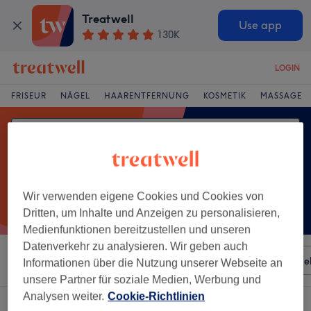
Treatwell
Use app
130K
LOGIN
FRISEUR
NÄGEL
HAARENTFERNUNG
KOSMETIK
MASSAGE
Wir verwenden eigene Cookies und Cookies von
Dritten, um Inhalte und Anzeigen zu personalisieren,
Medienfunktionen bereitzustellen und unseren
Datenverkehr zu analysieren. Wir geben auch
Sortieren nach
Besonderheiten
Salons
Expressange
Informationen über die Nutzung unserer Webseite an
unsere Partner für soziale Medien, Werbung und
Analysen weiter.
Cookie-Richtlinien
Ein Salon, der anbietet:
wimpernwelle in Seeheim-Jugenheim, Hessen