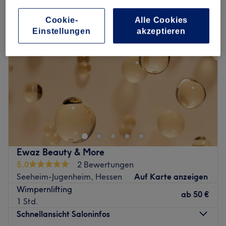
Cookie-
Alle Cookies
Einstellungen
akzeptieren
Ewaz Beauty & More
5,0
2 Bewertungen
Seeheim-Jugenheim, Hessen
Auf Karte anzeigen
Wimpernlifting
ab
50 €
1 Std.
Schnellansicht Saloninfos