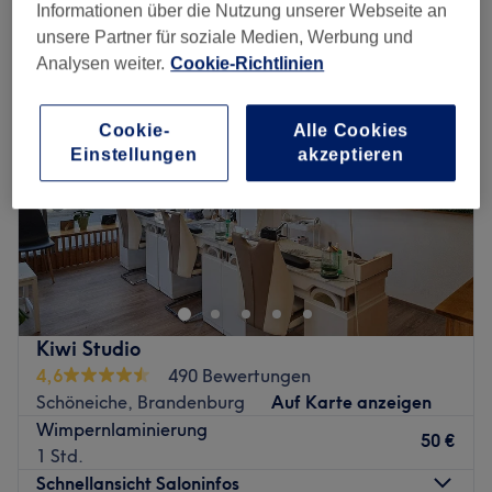
wimpernwelle in der Nähe von Schöneiche, Brandenburg
Informationen über die Nutzung unserer Webseite an
unsere Partner für soziale Medien, Werbung und
Analysen weiter.
Cookie-Richtlinien
Cookie-
Alle Cookies
Einstellungen
akzeptieren
Kiwi Studio
4,6
490 Bewertungen
Schöneiche, Brandenburg
Auf Karte anzeigen
Wimpernlaminierung
50 €
1 Std.
Schnellansicht Saloninfos