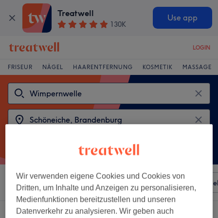
Treatwell
Use app
130K
LOGIN
FRISEUR
NÄGEL
HAARENTFERNUNG
KOSMETIK
MASSAGE
Wir verwenden eigene Cookies und Cookies von
Sortieren nach
Besonderheiten
Salons
Expressange
Dritten, um Inhalte und Anzeigen zu personalisieren,
Medienfunktionen bereitzustellen und unseren
Datenverkehr zu analysieren. Wir geben auch
2 Salons die anbieten: