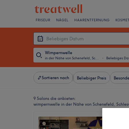
FRISEUR
NÄGEL
HAARENTFERNUNG
KOSMET
Wimpernwelle
in der Nähe von Schenefeld, Schleswig-Holstein
・
Beliebiges D
Sortieren nach
Beliebiger Preis
Besonde
9 Salons die anbieten:
wimpernwelle in der Nähe von Schenefeld, Schles
Rose C
5,0