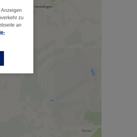
,
d Anzeigen
nverkehr zu
ebseite an
e-
n