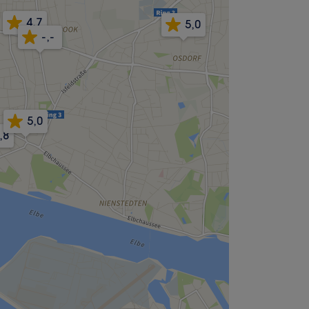
4,7
5,0
-,-
5,0
,8