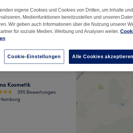
Hamburg
enden eigene Cookies und Cookies von Dritten, um Inhalte un
nalisieren, Medienfunktionen bereitzustellen und unseren Date
ren. Wir geben auch Informationen über die Nutzung unserer W
artner für soziale Medien, Werbung und Analysen weiter.
Cooki
ien
ab
39 €
Cookie-Einstellungen
Alle Cookies akzeptiere
ina Kosmetik
395 Bewertungen
 Hamburg
e wahre Wohlfühloase für