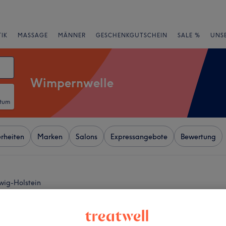
IK
MASSAGE
MÄNNER
GESCHENKGUTSCHEIN
SALE %
UNS
Wimpernwelle
atum
rheiten
Marken
Salons
Expressangebote
Bewertung
wig-Holstein
+
osmetics - Hamburg
605 Bewertungen
−