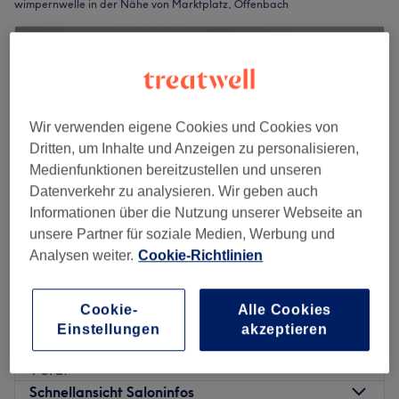
wimpernwelle in der Nähe von Marktplatz, Offenbach
Wir verwenden eigene Cookies und Cookies von
Dritten, um Inhalte und Anzeigen zu personalisieren,
Medienfunktionen bereitzustellen und unseren
Datenverkehr zu analysieren. Wir geben auch
Informationen über die Nutzung unserer Webseite an
unsere Partner für soziale Medien, Werbung und
Analysen weiter.
Cookie-Richtlinien
Kosmetikstudio M&J
4,4
36 Bewertungen
Cookie-
Alle Cookies
Innenstadt, Offenbach
Auf Karte anzeigen
Einstellungen
akzeptieren
Wimpernlifting
45 €
1 Std.
Schnellansicht Saloninfos