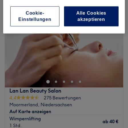
wimpernwelle in Moormerland, Niedersachsen
Cookie-
Alle Cookies
Einstellungen
akzeptieren
Lan Lan Beauty Salon
4,4
275 Bewertungen
Moormerland, Niedersachsen
Auf Karte anzeigen
Wimpernlifting
ab
40 €
1 Std.