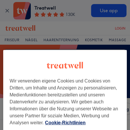
Treatwell
Use app
130K
LOGIN
FRISEUR
NÄGEL
HAARENTFERNUNG
KOSMETIK
MASSAGE
Wir verwenden eigene Cookies und Cookies von
Dritten, um Inhalte und Anzeigen zu personalisieren,
Medienfunktionen bereitzustellen und unseren
Datenverkehr zu analysieren. Wir geben auch
Sortieren nach
Informationen über die Nutzung unserer Webseite an
Salons
Expressangebote
Bewertung
unsere Partner für soziale Medien, Werbung und
Analysen weiter.
Cookie-Richtlinien
Ein Salon, der anbietet:
wimpernwelle in Merchweiler, Saarland