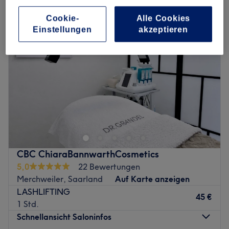
Cookie-
Alle Cookies
Einstellungen
akzeptieren
CBC ChiaraBannwarthCosmetics
5,0
22 Bewertungen
Merchweiler, Saarland
Auf Karte anzeigen
LASHLIFTING
45 €
1 Std.
Schnellansicht Saloninfos